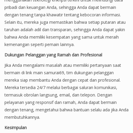
pribadi dan keuangan Anda, sehingga Anda dapat bermain
dengan tenang tanpa khawatir tentang kebocoran informasi.
Selain itu, mereka juga memastikan bahwa setiap putaran atau
taruhan adalah adil dan transparan, sehingga Anda dapat yakin
bahwa Anda memiliki kesempatan yang sama untuk meraih
kemenangan seperti pemain lainnya.
Dukungan Pelanggan yang Ramah dan Profesional
Jika Anda mengalami masalah atau memiliki pertanyaan saat
bermain di link main samurai69, tim dukungan pelanggan
mereka siap membantu Anda dengan cepat dan profesional.
Mereka tersedia 24/7 melalui berbagai saluran komunikasi,
termasuk obrolan langsung, email, dan telepon. Dengan
pelayanan yang responsif dan ramah, Anda dapat bermain
dengan tenang, mengetahui bahwa bantuan selalu ada jika Anda
membutuhkannya.
Kesimpulan