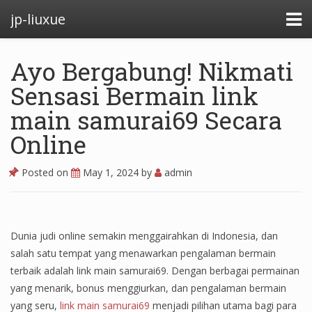
jp-liuxue
Ayo Bergabung! Nikmati
Sensasi Bermain link
main samurai69 Secara
Online
Posted on
May 1, 2024
by
admin
Dunia judi online semakin menggairahkan di Indonesia, dan
salah satu tempat yang menawarkan pengalaman bermain
terbaik adalah link main samurai69. Dengan berbagai permainan
yang menarik, bonus menggiurkan, dan pengalaman bermain
yang seru,
link main samurai69
menjadi pilihan utama bagi para