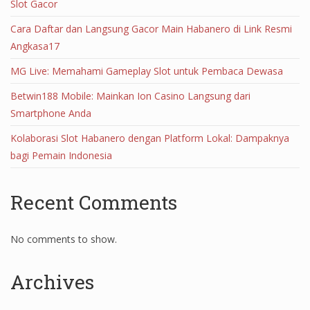
Slot Gacor
Cara Daftar dan Langsung Gacor Main Habanero di Link Resmi
Angkasa17
MG Live: Memahami Gameplay Slot untuk Pembaca Dewasa
Betwin188 Mobile: Mainkan Ion Casino Langsung dari
Smartphone Anda
Kolaborasi Slot Habanero dengan Platform Lokal: Dampaknya
bagi Pemain Indonesia
Recent Comments
No comments to show.
Archives