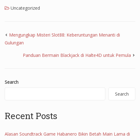
Uncategorized
Mengungkap Misteri Slot88: Keberuntungan Menanti di
Gulungan
Panduan Bermain Blackjack di Halte4D untuk Pemula
Search
Search
Recent Posts
Alasan Soundtrack Game Habanero Bikin Betah Main Lama di