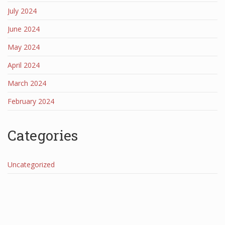
July 2024
June 2024
May 2024
April 2024
March 2024
February 2024
Categories
Uncategorized