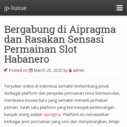
jp-liuxue
Bergabung di Aipragma
dan Rasakan Sensasi
Permainan Slot
Habanero
Posted on
March 25, 2025
by
admin
Perjudian online di Indonesia semakin berkembang pesat.
Berbagai platform dan penyedia permainan terus bermunculan,
membawa inovasi baru yang semakin menarik perhatian
pemain. Salah satu platform yang kini menjadi perbincangan
banyak orang adalah
aipragma
. Platform ini menawarkan
berbagai jenis permainan yang seru dan menyenangkan, tetapi