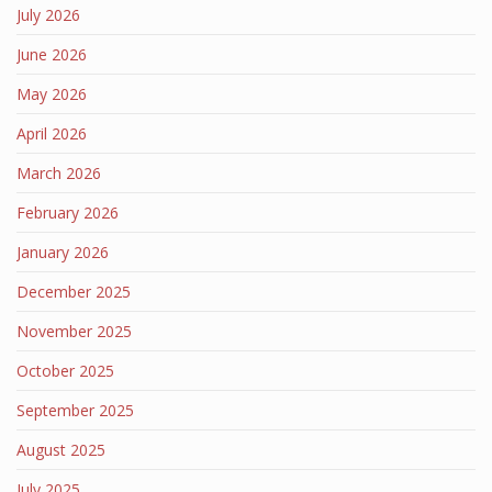
July 2026
June 2026
May 2026
April 2026
March 2026
February 2026
January 2026
December 2025
November 2025
October 2025
September 2025
August 2025
July 2025