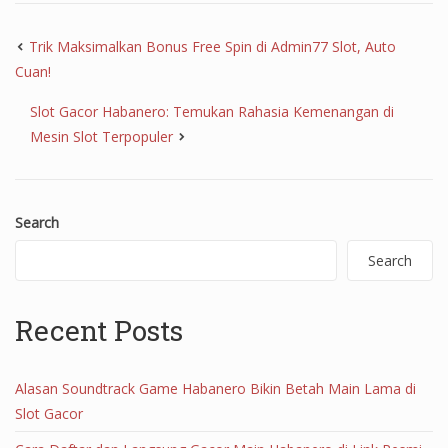
Trik Maksimalkan Bonus Free Spin di Admin77 Slot, Auto
Cuan!
Slot Gacor Habanero: Temukan Rahasia Kemenangan di
Mesin Slot Terpopuler
Search
Search
Recent Posts
Alasan Soundtrack Game Habanero Bikin Betah Main Lama di
Slot Gacor