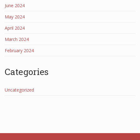
June 2024
May 2024
April 2024
March 2024
February 2024
Categories
Uncategorized