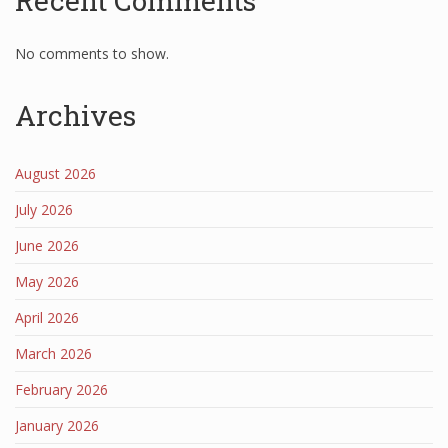
Recent Comments
No comments to show.
Archives
August 2026
July 2026
June 2026
May 2026
April 2026
March 2026
February 2026
January 2026