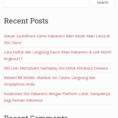
Search
Recent Posts
Alasan Soundtrack Game Habanero Bikin Betah Main Lama di
Slot Gacor
Cara Daftar dan Langsung Gacor Main Habanero di Link Resmi
Angkasa17
MG Live: Memahami Gameplay Slot untuk Pembaca Dewasa
Betwin188 Mobile: Mainkan Ion Casino Langsung dari
Smartphone Anda
Kolaborasi Slot Habanero dengan Platform Lokal: Dampaknya
bagi Pemain Indonesia