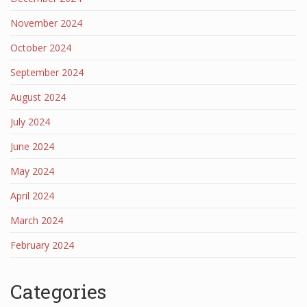
November 2024
October 2024
September 2024
August 2024
July 2024
June 2024
May 2024
April 2024
March 2024
February 2024
Categories