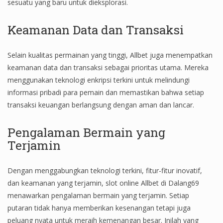
sesuatu yang baru untuk dieksplorasi.
Keamanan Data dan Transaksi
Selain kualitas permainan yang tinggi, Allbet juga menempatkan
keamanan data dan transaksi sebagai prioritas utama. Mereka
menggunakan teknologi enkripsi terkini untuk melindungi
informasi pribadi para pemain dan memastikan bahwa setiap
transaksi keuangan berlangsung dengan aman dan lancar.
Pengalaman Bermain yang
Terjamin
Dengan menggabungkan teknologi terkini, fitur-fitur inovatif,
dan keamanan yang terjamin, slot online Allbet di Dalang69
menawarkan pengalaman bermain yang terjamin. Setiap
putaran tidak hanya memberikan kesenangan tetapi juga
peluang nyata untuk meraih kemenangan besar. Inilah yang