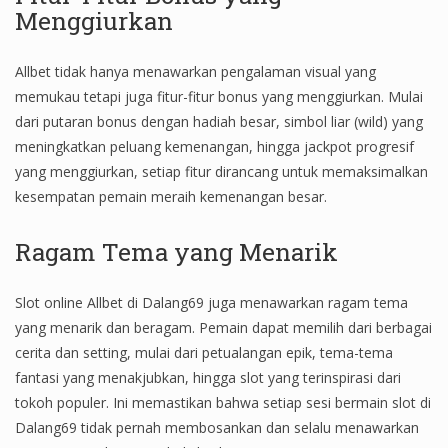
Menggiurkan
Allbet tidak hanya menawarkan pengalaman visual yang
memukau tetapi juga fitur-fitur bonus yang menggiurkan. Mulai
dari putaran bonus dengan hadiah besar, simbol liar (wild) yang
meningkatkan peluang kemenangan, hingga jackpot progresif
yang menggiurkan, setiap fitur dirancang untuk memaksimalkan
kesempatan pemain meraih kemenangan besar.
Ragam Tema yang Menarik
Slot online Allbet di Dalang69 juga menawarkan ragam tema
yang menarik dan beragam. Pemain dapat memilih dari berbagai
cerita dan setting, mulai dari petualangan epik, tema-tema
fantasi yang menakjubkan, hingga slot yang terinspirasi dari
tokoh populer. Ini memastikan bahwa setiap sesi bermain slot di
Dalang69 tidak pernah membosankan dan selalu menawarkan