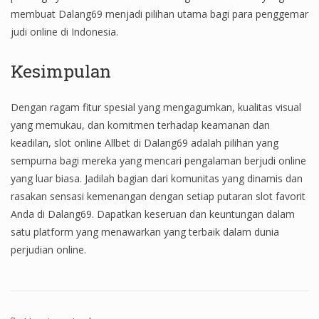
membuat Dalang69 menjadi pilihan utama bagi para penggemar
judi online di Indonesia.
Kesimpulan
Dengan ragam fitur spesial yang mengagumkan, kualitas visual
yang memukau, dan komitmen terhadap keamanan dan
keadilan, slot online Allbet di Dalang69 adalah pilihan yang
sempurna bagi mereka yang mencari pengalaman berjudi online
yang luar biasa. Jadilah bagian dari komunitas yang dinamis dan
rasakan sensasi kemenangan dengan setiap putaran slot favorit
Anda di Dalang69. Dapatkan keseruan dan keuntungan dalam
satu platform yang menawarkan yang terbaik dalam dunia
perjudian online.