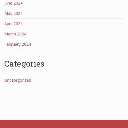
June 2024
May 2024
April 2024
March 2024
February 2024
Categories
Uncategorized