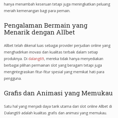
hanya menambah keseruan tetapi juga meningkatkan peluang
meraih kemenangan bagi para pemain.
Pengalaman Bermain yang
Menarik dengan Allbet
Allbet telah dikenal luas sebagai provider perjudian online yang
menghadirkan inovasi dan kualitas terbaik dalam setiap
produknya. Di
dalang69
, mereka tidak hanya menyediakan
berbagai pilihan permainan slot yang beragam tetapi juga
mengintegrasikan fitur-fitur spesial yang memikat hati para
pengguna.
Grafis dan Animasi yang Memukau
Satu hal yang menjadi daya tarik utama dari slot online Allbet di
Dalang69 adalah kualitas grafis dan animasi yang memukau.