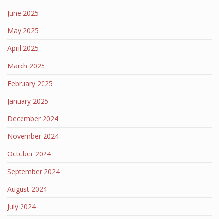
June 2025
May 2025
April 2025
March 2025
February 2025
January 2025
December 2024
November 2024
October 2024
September 2024
August 2024
July 2024