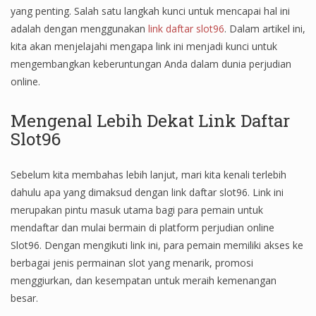
yang penting. Salah satu langkah kunci untuk mencapai hal ini
adalah dengan menggunakan
link daftar slot96
. Dalam artikel ini,
kita akan menjelajahi mengapa link ini menjadi kunci untuk
mengembangkan keberuntungan Anda dalam dunia perjudian
online.
Mengenal Lebih Dekat Link Daftar
Slot96
Sebelum kita membahas lebih lanjut, mari kita kenali terlebih
dahulu apa yang dimaksud dengan link daftar slot96. Link ini
merupakan pintu masuk utama bagi para pemain untuk
mendaftar dan mulai bermain di platform perjudian online
Slot96. Dengan mengikuti link ini, para pemain memiliki akses ke
berbagai jenis permainan slot yang menarik, promosi
menggiurkan, dan kesempatan untuk meraih kemenangan
besar.