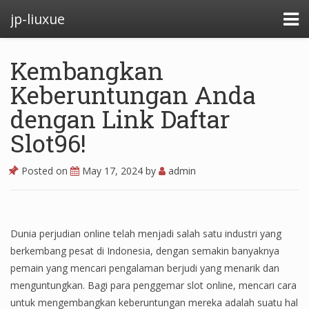
jp-liuxue
Kembangkan
Keberuntungan Anda
dengan Link Daftar
Slot96!
Posted on
May 17, 2024
by
admin
Dunia perjudian online telah menjadi salah satu industri yang
berkembang pesat di Indonesia, dengan semakin banyaknya
pemain yang mencari pengalaman berjudi yang menarik dan
menguntungkan. Bagi para penggemar slot online, mencari cara
untuk mengembangkan keberuntungan mereka adalah suatu hal