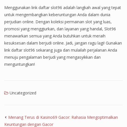
Menggunakan link daftar slot96 adalah langkah awal yang tepat
untuk mengembangkan keberuntungan Anda dalam dunia
perjudian online. Dengan koleksi permainan slot yang luas,
promosi yang menggiurkan, dan layanan yang handal, Slot96
menawarkan semua yang Anda butuhkan untuk meraih
kesuksesan dalam berjudi online. Jadi, jangan ragu lagi! Gunakan
link daftar slot96 sekarang juga dan mulailah perjalanan Anda
menuju pengalaman berjudi yang mengasyikkan dan
menguntungkan!
Uncategorized
Menang Terus di Kasino69 Gacor: Rahasia Mengoptimalkan
Keuntungan dengan Gacor