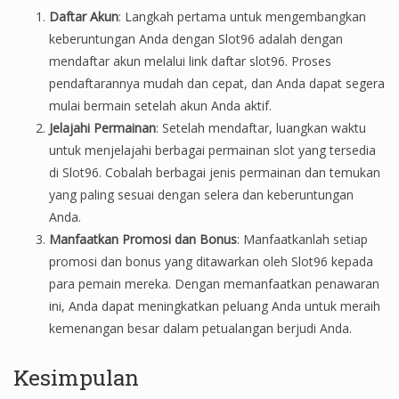
Daftar Akun
: Langkah pertama untuk mengembangkan
keberuntungan Anda dengan Slot96 adalah dengan
mendaftar akun melalui link daftar slot96. Proses
pendaftarannya mudah dan cepat, dan Anda dapat segera
mulai bermain setelah akun Anda aktif.
Jelajahi Permainan
: Setelah mendaftar, luangkan waktu
untuk menjelajahi berbagai permainan slot yang tersedia
di Slot96. Cobalah berbagai jenis permainan dan temukan
yang paling sesuai dengan selera dan keberuntungan
Anda.
Manfaatkan Promosi dan Bonus
: Manfaatkanlah setiap
promosi dan bonus yang ditawarkan oleh Slot96 kepada
para pemain mereka. Dengan memanfaatkan penawaran
ini, Anda dapat meningkatkan peluang Anda untuk meraih
kemenangan besar dalam petualangan berjudi Anda.
Kesimpulan