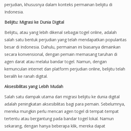
perjudian, khususnya dalam konteks permainan belijitu di
Indonesia.
Belijitu: Migrasi ke Dunia Digital
Belijitu, atau yang lebih dikenal sebagai togel online, adalah
salah satu bentuk perjudian yang telah mendapatkan popularitas
besar di Indonesia. Dahulu, permainan ini biasanya dimainkan
secara konvensional, dengan pemain memasang taruhan di
agen darat atau melalui bandar togel. Namun, dengan
kemunculan internet dan platform perjudian online, belijitu telah
beralih ke ranah digital.
Aksesibilitas yang Lebih Mudah
Salah satu dampak utama dari migrasi belijitu ke dunia digital
adalah peningkatan aksesibilitas bagi para pemain. Sebelumnya,
mereka mungkin perlu mencari agen togel di tempat-tempat
tertentu atau bergantung pada bandar togel lokal. Namun
sekarang, dengan hanya beberapa klik, mereka dapat