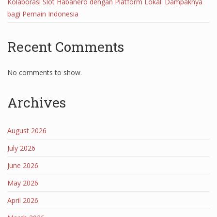
Kolaborasi Slot Habanero dengan Platform Lokal: Dampaknya
bagi Pemain Indonesia
Recent Comments
No comments to show.
Archives
August 2026
July 2026
June 2026
May 2026
April 2026