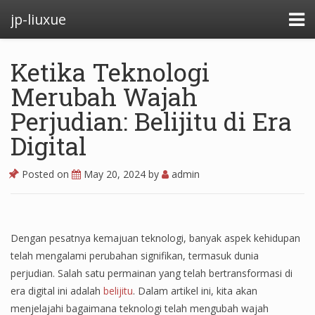
jp-liuxue
Ketika Teknologi
Merubah Wajah
Perjudian: Belijitu di Era
Digital
Posted on
May 20, 2024
by
admin
Dengan pesatnya kemajuan teknologi, banyak aspek kehidupan
telah mengalami perubahan signifikan, termasuk dunia
perjudian. Salah satu permainan yang telah bertransformasi di
era digital ini adalah
belijitu
. Dalam artikel ini, kita akan
menjelajahi bagaimana teknologi telah mengubah wajah