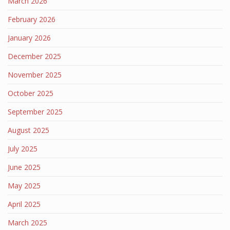
March 2026
February 2026
January 2026
December 2025
November 2025
October 2025
September 2025
August 2025
July 2025
June 2025
May 2025
April 2025
March 2025