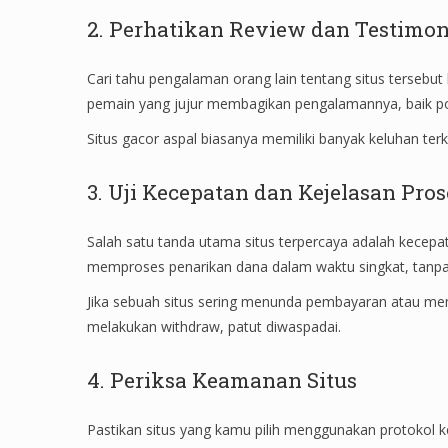
2. Perhatikan Review dan Testimo
Cari tahu pengalaman orang lain tentang situs tersebut 
pemain yang jujur membagikan pengalamannya, baik pos
Situs gacor aspal biasanya memiliki banyak keluhan ter
3. Uji Kecepatan dan Kejelasan Pr
Salah satu tanda utama situs terpercaya adalah kecepa
memproses penarikan dana dalam waktu singkat, tanp
Jika sebuah situs sering menunda pembayaran atau mem
melakukan withdraw, patut diwaspadai.
4. Periksa Keamanan Situs
Pastikan situs yang kamu pilih menggunakan protokol ke