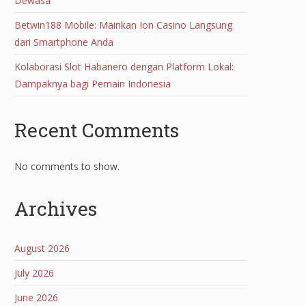
Dewasa
Betwin188 Mobile: Mainkan Ion Casino Langsung
dari Smartphone Anda
Kolaborasi Slot Habanero dengan Platform Lokal:
Dampaknya bagi Pemain Indonesia
Recent Comments
No comments to show.
Archives
August 2026
July 2026
June 2026