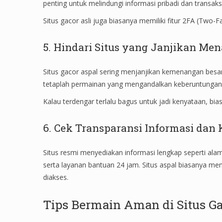
penting untuk melindungi informasi pribadi dan transak
Situs gacor asli juga biasanya memiliki fitur 2FA (Two
5. Hindari Situs yang Janjikan M
Situs gacor aspal sering menjanjikan kemenangan besar
tetaplah permainan yang mengandalkan keberuntungan 
Kalau terdengar terlalu bagus untuk jadi kenyataan, b
6. Cek Transparansi Informasi dan
Situs resmi menyediakan informasi lengkap seperti ala
serta layanan bantuan 24 jam. Situs aspal biasanya me
diakses.
Tips Bermain Aman di Situs G