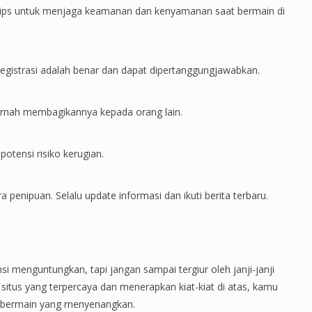
a tips untuk menjaga keamanan dan kenyamanan saat bermain di
egistrasi adalah benar dan dapat dipertanggungjawabkan.
rnah membagikannya kepada orang lain.
potensi risiko kerugian.
 penipuan. Selalu update informasi dan ikuti berita terbaru.
i menguntungkan, tapi jangan sampai tergiur oleh janji-janji
i situs yang terpercaya dan menerapkan kiat-kiat di atas, kamu
 bermain yang menyenangkan.