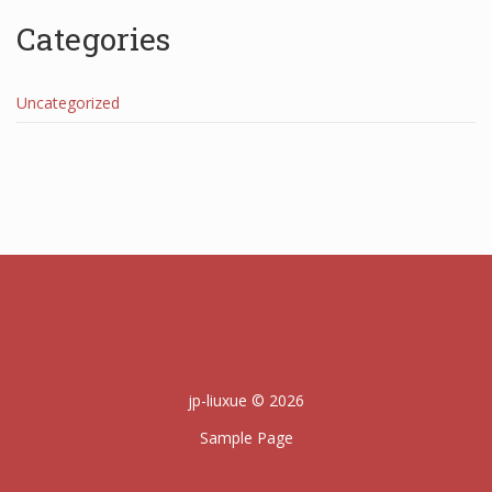
Categories
Uncategorized
jp-liuxue © 2026
Sample Page