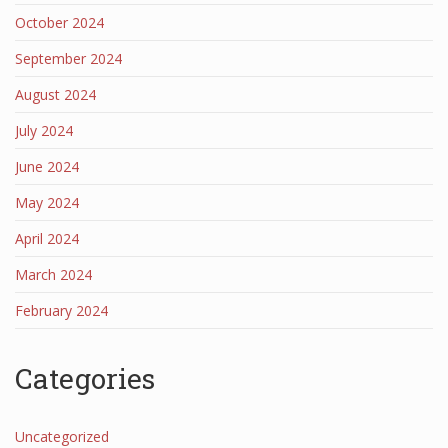
October 2024
September 2024
August 2024
July 2024
June 2024
May 2024
April 2024
March 2024
February 2024
Categories
Uncategorized