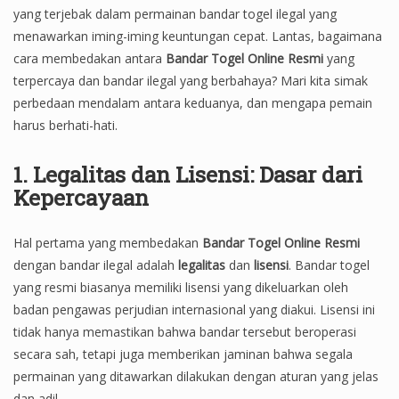
yang terjebak dalam permainan bandar togel ilegal yang
menawarkan iming-iming keuntungan cepat. Lantas, bagaimana
cara membedakan antara
Bandar Togel Online Resmi
yang
terpercaya dan bandar ilegal yang berbahaya? Mari kita simak
perbedaan mendalam antara keduanya, dan mengapa pemain
harus berhati-hati.
1. Legalitas dan Lisensi: Dasar dari
Kepercayaan
Hal pertama yang membedakan
Bandar Togel Online Resmi
dengan bandar ilegal adalah
legalitas
dan
lisensi
. Bandar togel
yang resmi biasanya memiliki lisensi yang dikeluarkan oleh
badan pengawas perjudian internasional yang diakui. Lisensi ini
tidak hanya memastikan bahwa bandar tersebut beroperasi
secara sah, tetapi juga memberikan jaminan bahwa segala
permainan yang ditawarkan dilakukan dengan aturan yang jelas
dan adil.