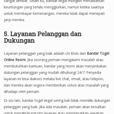
sangat lambat. Selain itu, bandar ilegal mungkin menawarkan
keuntungan yang terlalu menggiurkan, namun ketika saatnya
untuk membayar kemenangan, mereka tidak dapat menepati
janji mereka.
5. Layanan Pelanggan dan
Dukungan
Layanan pelanggan yang baik adalah ciri khas dari
Bandar Togel
Online Resmi
. Jika seorang pemain mengalami masalah atau
membutuhkan bantuan, bandar yang resmi akan menyediakan
dukungan pelanggan yang mudah dihubungi 24/7. Penyedia
layanan ini bisa diakses melalui live chat, email, atau telepon,
dan mereka akan segera memberikan solusi atas masalah yang
dihadapi oleh pemain.
Di sisi lain, bandar togel ilegal sering kali tidak memiliki dukungan
pelanggan yang baik. Jika ada masalah, pemain akan kesulitan
untuk menghubungi tim layanan atau mendapatkan jawaban