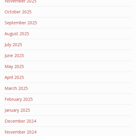
November 2025
October 2025
September 2025
August 2025
July 2025
June 2025
May 2025
April 2025
March 2025
February 2025
January 2025
December 2024
November 2024