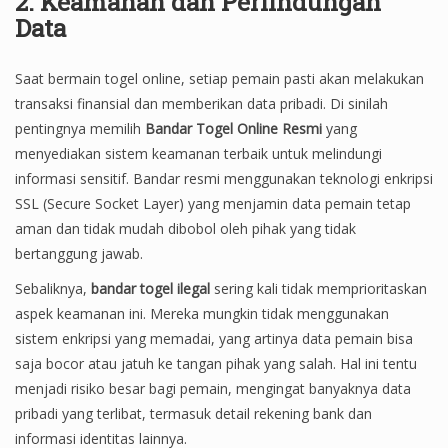
2. Keamanan dan Perlindungan
Data
Saat bermain togel online, setiap pemain pasti akan melakukan
transaksi finansial dan memberikan data pribadi. Di sinilah
pentingnya memilih
Bandar Togel Online Resmi
yang
menyediakan sistem keamanan terbaik untuk melindungi
informasi sensitif. Bandar resmi menggunakan teknologi enkripsi
SSL (Secure Socket Layer) yang menjamin data pemain tetap
aman dan tidak mudah dibobol oleh pihak yang tidak
bertanggung jawab.
Sebaliknya,
bandar togel ilegal
sering kali tidak memprioritaskan
aspek keamanan ini. Mereka mungkin tidak menggunakan
sistem enkripsi yang memadai, yang artinya data pemain bisa
saja bocor atau jatuh ke tangan pihak yang salah. Hal ini tentu
menjadi risiko besar bagi pemain, mengingat banyaknya data
pribadi yang terlibat, termasuk detail rekening bank dan
informasi identitas lainnya.