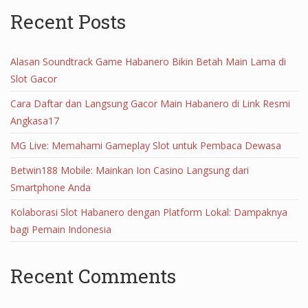
Recent Posts
Alasan Soundtrack Game Habanero Bikin Betah Main Lama di
Slot Gacor
Cara Daftar dan Langsung Gacor Main Habanero di Link Resmi
Angkasa17
MG Live: Memahami Gameplay Slot untuk Pembaca Dewasa
Betwin188 Mobile: Mainkan Ion Casino Langsung dari
Smartphone Anda
Kolaborasi Slot Habanero dengan Platform Lokal: Dampaknya
bagi Pemain Indonesia
Recent Comments