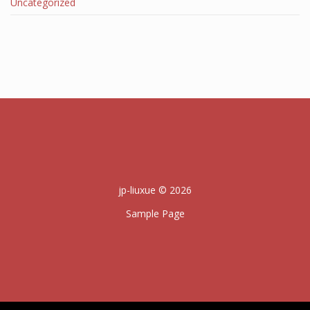
Uncategorized
jp-liuxue © 2026
Sample Page