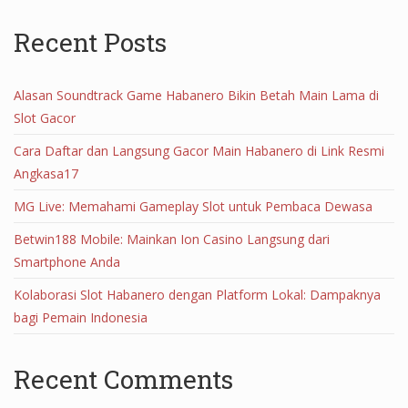
Recent Posts
Alasan Soundtrack Game Habanero Bikin Betah Main Lama di
Slot Gacor
Cara Daftar dan Langsung Gacor Main Habanero di Link Resmi
Angkasa17
MG Live: Memahami Gameplay Slot untuk Pembaca Dewasa
Betwin188 Mobile: Mainkan Ion Casino Langsung dari
Smartphone Anda
Kolaborasi Slot Habanero dengan Platform Lokal: Dampaknya
bagi Pemain Indonesia
Recent Comments