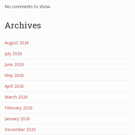
No comments to show.
Archives
August 2026
July 2026
June 2026
May 2026
April 2026
March 2026
February 2026
January 2026
December 2025