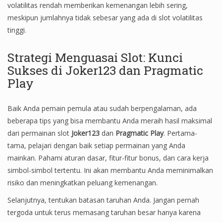
volatilitas rendah memberikan kemenangan lebih sering,
meskipun jumlahnya tidak sebesar yang ada di slot volatilitas
tinggi.
Strategi Menguasai Slot: Kunci
Sukses di Joker123 dan Pragmatic
Play
Baik Anda pemain pemula atau sudah berpengalaman, ada
beberapa tips yang bisa membantu Anda meraih hasil maksimal
dari permainan slot
Joker123
dan
Pragmatic Play
. Pertama-
tama, pelajari dengan baik setiap permainan yang Anda
mainkan. Pahami aturan dasar, fitur-fitur bonus, dan cara kerja
simbol-simbol tertentu. Ini akan membantu Anda meminimalkan
risiko dan meningkatkan peluang kemenangan.
Selanjutnya, tentukan batasan taruhan Anda. Jangan pernah
tergoda untuk terus memasang taruhan besar hanya karena