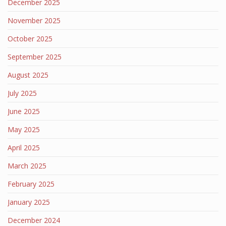
December 2025
November 2025
October 2025
September 2025
August 2025
July 2025
June 2025
May 2025
April 2025
March 2025
February 2025
January 2025
December 2024