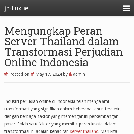
jp-liuxue
Mengungkap Peran
Server Thailand dalam
Transformasi Perjudian
Online Indonesia
Posted on
May 17, 2024
by
admin
Industri perjudian online di Indonesia telah mengalami
transformasi yang signifikan dalam beberapa tahun terakhir,
dengan berbagai faktor yang memengaruhi perkembangan
pasar. Salah satu faktor yang memiliki peran krusial dalam
transformasi ini adalah kehadiran
server thailand
. Mari kita