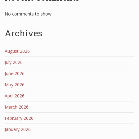
No comments to show.
Archives
August 2026
July 2026
June 2026
May 2026
April 2026
March 2026
February 2026
January 2026