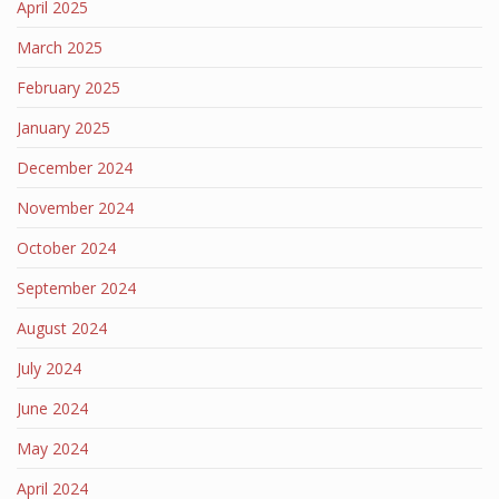
April 2025
March 2025
February 2025
January 2025
December 2024
November 2024
October 2024
September 2024
August 2024
July 2024
June 2024
May 2024
April 2024