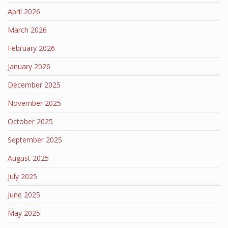
April 2026
March 2026
February 2026
January 2026
December 2025
November 2025
October 2025
September 2025
August 2025
July 2025
June 2025
May 2025