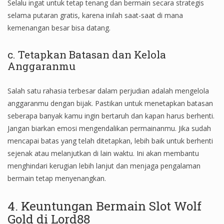
Selalu ingat untuk tetap tenang dan bermain secara strategis
selama putaran gratis, karena inilah saat-saat di mana
kemenangan besar bisa datang.
c. Tetapkan Batasan dan Kelola
Anggaranmu
Salah satu rahasia terbesar dalam perjudian adalah mengelola
anggaranmu dengan bijak. Pastikan untuk menetapkan batasan
seberapa banyak kamu ingin bertaruh dan kapan harus berhenti.
Jangan biarkan emosi mengendalikan permainanmu. Jika sudah
mencapai batas yang telah ditetapkan, lebih baik untuk berhenti
sejenak atau melanjutkan di lain waktu. Ini akan membantu
menghindari kerugian lebih lanjut dan menjaga pengalaman
bermain tetap menyenangkan.
4. Keuntungan Bermain Slot Wolf
Gold di Lord88