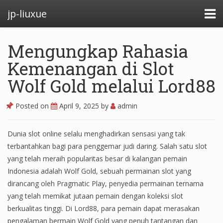
jp-liuxue
Mengungkap Rahasia
Kemenangan di Slot
Wolf Gold melalui Lord88
Posted on
April 9, 2025
by
admin
Dunia slot online selalu menghadirkan sensasi yang tak
terbantahkan bagi para penggemar judi daring. Salah satu slot
yang telah meraih popularitas besar di kalangan pemain
Indonesia adalah Wolf Gold, sebuah permainan slot yang
dirancang oleh Pragmatic Play, penyedia permainan ternama
yang telah memikat jutaan pemain dengan koleksi slot
berkualitas tinggi. Di Lord88, para pemain dapat merasakan
pengalaman bermain Wolf Gold yang penuh tantangan dan