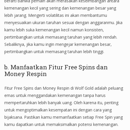
berarti bahwa pemain akan merasakan keseimbangan antara
kemenangan kecil yang sering dan kemenangan besar yang
lebih jarang. Mengerti volatilitas ini akan membantumu
menyesuaikan ukuran taruhan sesuai dengan anggaranmu. Jika
kamu lebih suka kemenangan kecil namun konsisten,
pertimbangkan untuk memasang taruhan yang lebih rendah.
Sebaliknya, jika kamu ingin mengejar kemenangan besar,
pertimbangkan untuk memasang taruhan lebih tinggi.
b. Manfaatkan Fitur Free Spins dan
Money Respin
Fitur Free Spins dan Money Respin di Wolf Gold adalah peluang
emas untuk menggandakan kemenangan tanpa harus
mempertaruhkan lebih banyak uang. Oleh karena itu, penting
untuk mengoptimalkan kesempatan ini dengan cara yang
bijaksana. Pastikan kamu memanfaatkan setiap Free Spin yang
kamu dapatkan untuk memaksimalkan potensi kemenangan.