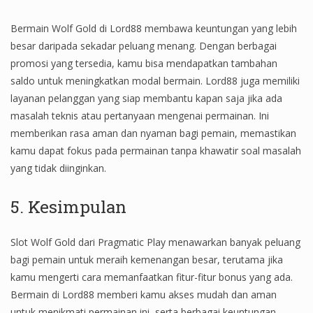
Bermain Wolf Gold di Lord88 membawa keuntungan yang lebih
besar daripada sekadar peluang menang. Dengan berbagai
promosi yang tersedia, kamu bisa mendapatkan tambahan
saldo untuk meningkatkan modal bermain. Lord88 juga memiliki
layanan pelanggan yang siap membantu kapan saja jika ada
masalah teknis atau pertanyaan mengenai permainan. Ini
memberikan rasa aman dan nyaman bagi pemain, memastikan
kamu dapat fokus pada permainan tanpa khawatir soal masalah
yang tidak diinginkan.
5. Kesimpulan
Slot Wolf Gold dari Pragmatic Play menawarkan banyak peluang
bagi pemain untuk meraih kemenangan besar, terutama jika
kamu mengerti cara memanfaatkan fitur-fitur bonus yang ada.
Bermain di Lord88 memberi kamu akses mudah dan aman
untuk menikmati permainan ini, serta berbagai keuntungan