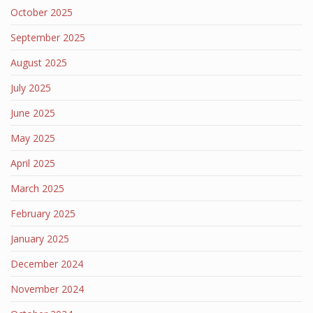
October 2025
September 2025
August 2025
July 2025
June 2025
May 2025
April 2025
March 2025
February 2025
January 2025
December 2024
November 2024