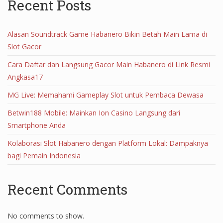
Recent Posts
Alasan Soundtrack Game Habanero Bikin Betah Main Lama di
Slot Gacor
Cara Daftar dan Langsung Gacor Main Habanero di Link Resmi
Angkasa17
MG Live: Memahami Gameplay Slot untuk Pembaca Dewasa
Betwin188 Mobile: Mainkan Ion Casino Langsung dari
Smartphone Anda
Kolaborasi Slot Habanero dengan Platform Lokal: Dampaknya
bagi Pemain Indonesia
Recent Comments
No comments to show.