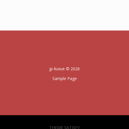
jp-liuxue © 2026
Sample Page
THEME SATISFY