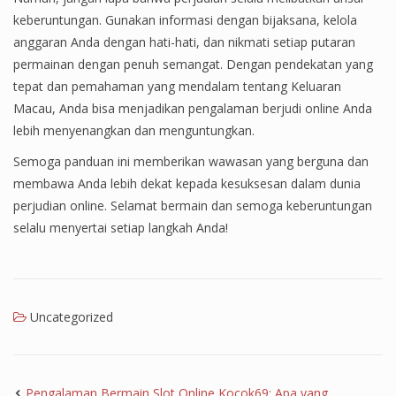
keberuntungan. Gunakan informasi dengan bijaksana, kelola
anggaran Anda dengan hati-hati, dan nikmati setiap putaran
permainan dengan penuh semangat. Dengan pendekatan yang
tepat dan pemahaman yang mendalam tentang Keluaran
Macau, Anda bisa menjadikan pengalaman berjudi online Anda
lebih menyenangkan dan menguntungkan.
Semoga panduan ini memberikan wawasan yang berguna dan
membawa Anda lebih dekat kepada kesuksesan dalam dunia
perjudian online. Selamat bermain dan semoga keberuntungan
selalu menyertai setiap langkah Anda!
Uncategorized
Pengalaman Bermain Slot Online Kocok69: Apa yang