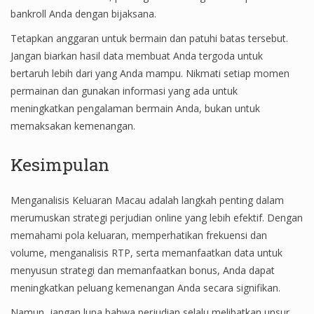
bankroll Anda dengan bijaksana.
Tetapkan anggaran untuk bermain dan patuhi batas tersebut.
Jangan biarkan hasil data membuat Anda tergoda untuk
bertaruh lebih dari yang Anda mampu. Nikmati setiap momen
permainan dan gunakan informasi yang ada untuk
meningkatkan pengalaman bermain Anda, bukan untuk
memaksakan kemenangan.
Kesimpulan
Menganalisis Keluaran Macau adalah langkah penting dalam
merumuskan strategi perjudian online yang lebih efektif. Dengan
memahami pola keluaran, memperhatikan frekuensi dan
volume, menganalisis RTP, serta memanfaatkan data untuk
menyusun strategi dan memanfaatkan bonus, Anda dapat
meningkatkan peluang kemenangan Anda secara signifikan.
Namun, jangan lupa bahwa perjudian selalu melibatkan unsur