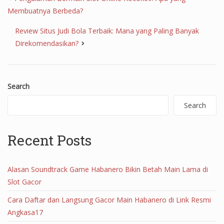
Membuatnya Berbeda?
Review Situs Judi Bola Terbaik: Mana yang Paling Banyak
Direkomendasikan?
Search
Search
Recent Posts
Alasan Soundtrack Game Habanero Bikin Betah Main Lama di
Slot Gacor
Cara Daftar dan Langsung Gacor Main Habanero di Link Resmi
Angkasa17