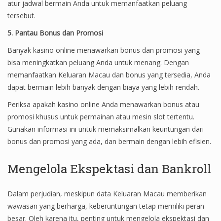
atur jadwal bermain Anda untuk memanfaatkan peluang
tersebut.
5. Pantau Bonus dan Promosi
Banyak kasino online menawarkan bonus dan promosi yang
bisa meningkatkan peluang Anda untuk menang. Dengan
memanfaatkan Keluaran Macau dan bonus yang tersedia, Anda
dapat bermain lebih banyak dengan biaya yang lebih rendah.
Periksa apakah kasino online Anda menawarkan bonus atau
promosi khusus untuk permainan atau mesin slot tertentu.
Gunakan informasi ini untuk memaksimalkan keuntungan dari
bonus dan promosi yang ada, dan bermain dengan lebih efisien.
Mengelola Ekspektasi dan Bankroll
Dalam perjudian, meskipun data Keluaran Macau memberikan
wawasan yang berharga, keberuntungan tetap memiliki peran
besar. Oleh karena itu, penting untuk mengelola ekspektasi dan