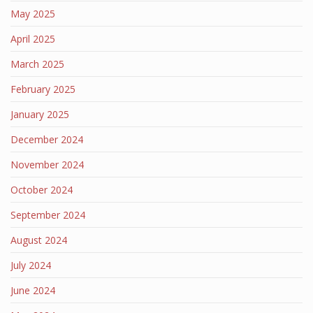
May 2025
April 2025
March 2025
February 2025
January 2025
December 2024
November 2024
October 2024
September 2024
August 2024
July 2024
June 2024