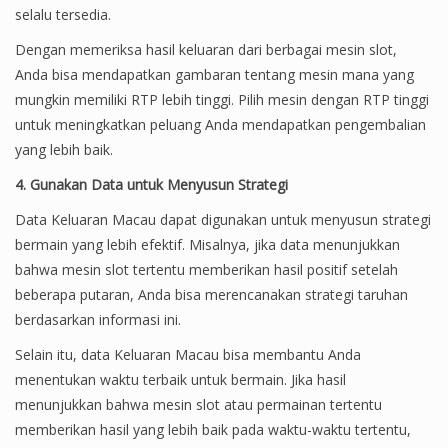
selalu tersedia.
Dengan memeriksa hasil keluaran dari berbagai mesin slot,
Anda bisa mendapatkan gambaran tentang mesin mana yang
mungkin memiliki RTP lebih tinggi. Pilih mesin dengan RTP tinggi
untuk meningkatkan peluang Anda mendapatkan pengembalian
yang lebih baik.
4. Gunakan Data untuk Menyusun Strategi
Data Keluaran Macau dapat digunakan untuk menyusun strategi
bermain yang lebih efektif. Misalnya, jika data menunjukkan
bahwa mesin slot tertentu memberikan hasil positif setelah
beberapa putaran, Anda bisa merencanakan strategi taruhan
berdasarkan informasi ini.
Selain itu, data Keluaran Macau bisa membantu Anda
menentukan waktu terbaik untuk bermain. Jika hasil
menunjukkan bahwa mesin slot atau permainan tertentu
memberikan hasil yang lebih baik pada waktu-waktu tertentu,