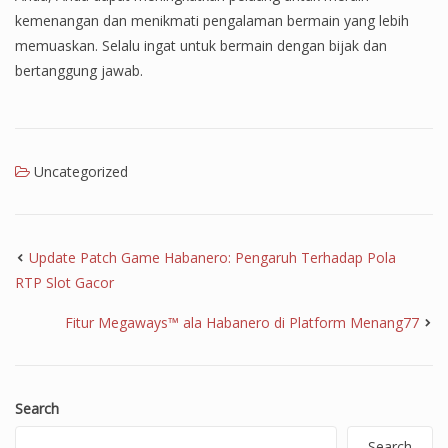
kemenangan dan menikmati pengalaman bermain yang lebih
memuaskan.
Selalu ingat untuk bermain dengan bijak dan
bertanggung jawab.
Uncategorized
Update Patch Game Habanero: Pengaruh Terhadap Pola
RTP Slot Gacor
Fitur Megaways™ ala Habanero di Platform Menang77
Search
Search