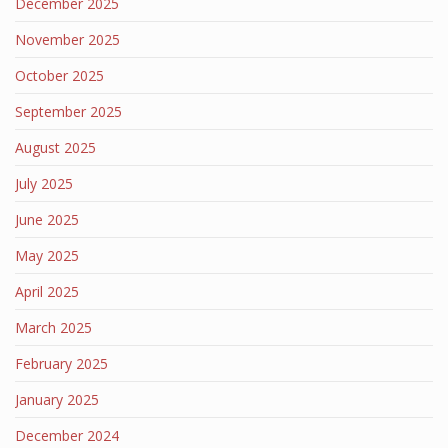
December 2025
November 2025
October 2025
September 2025
August 2025
July 2025
June 2025
May 2025
April 2025
March 2025
February 2025
January 2025
December 2024