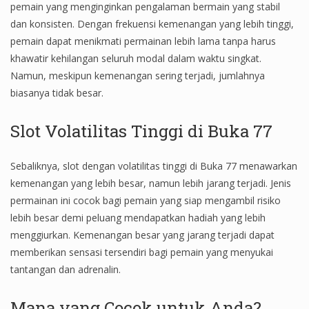
pemain yang menginginkan pengalaman bermain yang stabil
dan konsisten.
Dengan frekuensi kemenangan yang lebih tinggi,
pemain dapat menikmati permainan lebih lama tanpa harus
khawatir kehilangan seluruh modal dalam waktu singkat.
Namun, meskipun kemenangan sering terjadi, jumlahnya
biasanya tidak besar.
Slot Volatilitas Tinggi di Buka 77
Sebaliknya, slot dengan volatilitas tinggi di Buka 77 menawarkan
kemenangan yang lebih besar, namun lebih jarang terjadi.
Jenis
permainan ini cocok bagi pemain yang siap mengambil risiko
lebih besar demi peluang mendapatkan hadiah yang lebih
menggiurkan.
Kemenangan besar yang jarang terjadi dapat
memberikan sensasi tersendiri bagi pemain yang menyukai
tantangan dan adrenalin.
Mana yang Cocok untuk Anda?