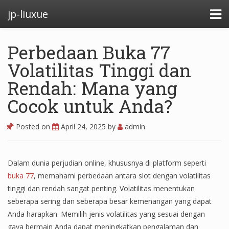
jp-liuxue
Perbedaan Buka 77
Volatilitas Tinggi dan
Rendah: Mana yang
Cocok untuk Anda?
Posted on
April 24, 2025
by
admin
Dalam dunia perjudian online, khususnya di platform seperti
buka 77
, memahami perbedaan antara slot dengan volatilitas
tinggi dan rendah sangat penting.
Volatilitas menentukan
seberapa sering dan seberapa besar kemenangan yang dapat
Anda harapkan.
Memilih jenis volatilitas yang sesuai dengan
gaya bermain Anda dapat meningkatkan pengalaman dan