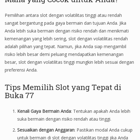
Pemilihan antara slot dengan volatilitas tinggi atau rendah
sangat bergantung pada gaya bermain dan tujuan Anda.
Jika
Anda lebih suka bermain dengan risiko rendah dan menikmati
kemenangan yang lebih sering, slot dengan volatilitas rendah
adalah pilihan yang tepat.
Namun, jika Anda siap mengambil
risiko lebih besar demi peluang mendapatkan kemenangan
besar, slot dengan volatilitas tinggi mungkin lebih sesuai dengan
preferensi Anda.
Tips Memilih Slot yang Tepat di
Buka 77
Kenali Gaya Bermain Anda
:
Tentukan apakah Anda lebih
suka bermain dengan risiko rendah atau tinggi.
Sesuaikan dengan Anggaran
:
Pastikan modal Anda cukup
untuk bermain di slot dengan volatilitas tinggi jika Anda