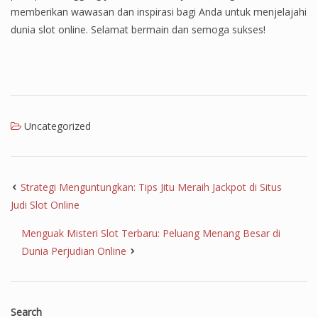
memberikan wawasan dan inspirasi bagi Anda untuk menjelajahi
dunia slot online. Selamat bermain dan semoga sukses!
Uncategorized
Strategi Menguntungkan: Tips Jitu Meraih Jackpot di Situs
Judi Slot Online
Menguak Misteri Slot Terbaru: Peluang Menang Besar di
Dunia Perjudian Online
Search