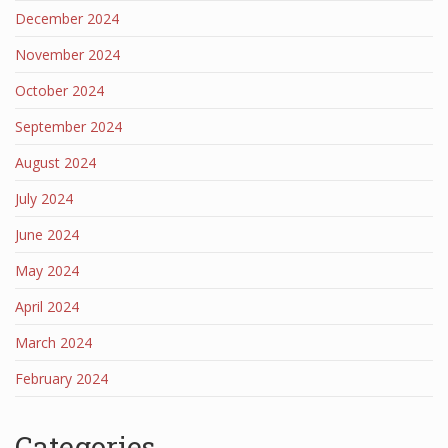
December 2024
November 2024
October 2024
September 2024
August 2024
July 2024
June 2024
May 2024
April 2024
March 2024
February 2024
Categories