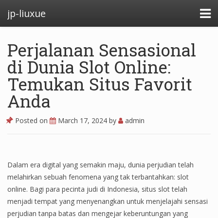
jp-liuxue
Perjalanan Sensasional
di Dunia Slot Online:
Temukan Situs Favorit
Anda
Posted on
March 17, 2024
by
admin
Dalam era digital yang semakin maju, dunia perjudian telah
melahirkan sebuah fenomena yang tak terbantahkan: slot
online. Bagi para pecinta judi di Indonesia, situs slot telah
menjadi tempat yang menyenangkan untuk menjelajahi sensasi
perjudian tanpa batas dan mengejar keberuntungan yang