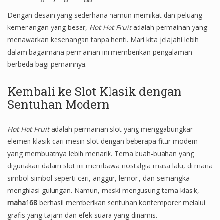
Dengan desain yang sederhana namun memikat dan peluang
kemenangan yang besar,
Hot Hot Fruit
adalah permainan yang
menawarkan kesenangan tanpa henti. Mari kita jelajahi lebih
dalam bagaimana permainan ini memberikan pengalaman
berbeda bagi pemainnya.
Kembali ke Slot Klasik dengan
Sentuhan Modern
Hot Hot Fruit
adalah permainan slot yang menggabungkan
elemen klasik dari mesin slot dengan beberapa fitur modern
yang membuatnya lebih menarik. Tema buah-buahan yang
digunakan dalam slot ini membawa nostalgia masa lalu, di mana
simbol-simbol seperti ceri, anggur, lemon, dan semangka
menghiasi gulungan. Namun, meski mengusung tema klasik,
maha168
berhasil memberikan sentuhan kontemporer melalui
grafis yang tajam dan efek suara yang dinamis.