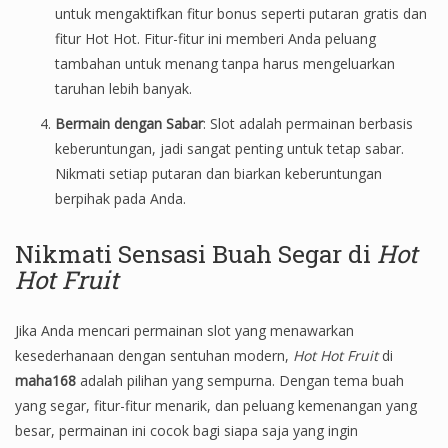
untuk mengaktifkan fitur bonus seperti putaran gratis dan
fitur Hot Hot. Fitur-fitur ini memberi Anda peluang
tambahan untuk menang tanpa harus mengeluarkan
taruhan lebih banyak.
Bermain dengan Sabar
: Slot adalah permainan berbasis
keberuntungan, jadi sangat penting untuk tetap sabar.
Nikmati setiap putaran dan biarkan keberuntungan
berpihak pada Anda.
Nikmati Sensasi Buah Segar di
Hot
Hot Fruit
Jika Anda mencari permainan slot yang menawarkan
kesederhanaan dengan sentuhan modern,
Hot Hot Fruit
di
maha168
adalah pilihan yang sempurna. Dengan tema buah
yang segar, fitur-fitur menarik, dan peluang kemenangan yang
besar, permainan ini cocok bagi siapa saja yang ingin