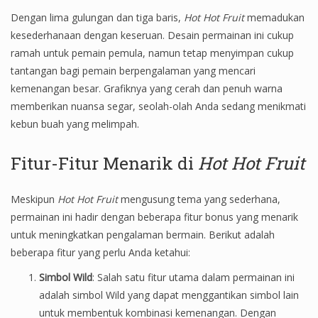
Dengan lima gulungan dan tiga baris,
Hot Hot Fruit
memadukan
kesederhanaan dengan keseruan. Desain permainan ini cukup
ramah untuk pemain pemula, namun tetap menyimpan cukup
tantangan bagi pemain berpengalaman yang mencari
kemenangan besar. Grafiknya yang cerah dan penuh warna
memberikan nuansa segar, seolah-olah Anda sedang menikmati
kebun buah yang melimpah.
Fitur-Fitur Menarik di
Hot Hot Fruit
Meskipun
Hot Hot Fruit
mengusung tema yang sederhana,
permainan ini hadir dengan beberapa fitur bonus yang menarik
untuk meningkatkan pengalaman bermain. Berikut adalah
beberapa fitur yang perlu Anda ketahui:
Simbol Wild
: Salah satu fitur utama dalam permainan ini
adalah simbol Wild yang dapat menggantikan simbol lain
untuk membentuk kombinasi kemenangan. Dengan