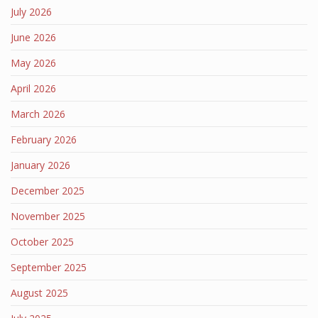
July 2026
June 2026
May 2026
April 2026
March 2026
February 2026
January 2026
December 2025
November 2025
October 2025
September 2025
August 2025