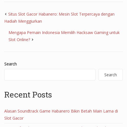
Situs Slot Gacor Habanero: Mesin Slot Terpercaya dengan
Hadiah Menggiurkan
Mengapa Pemain Indonesia Memilih Hacksaw Gaming untuk
Slot Online?
Search
Search
Recent Posts
Alasan Soundtrack Game Habanero Bikin Betah Main Lama di
Slot Gacor