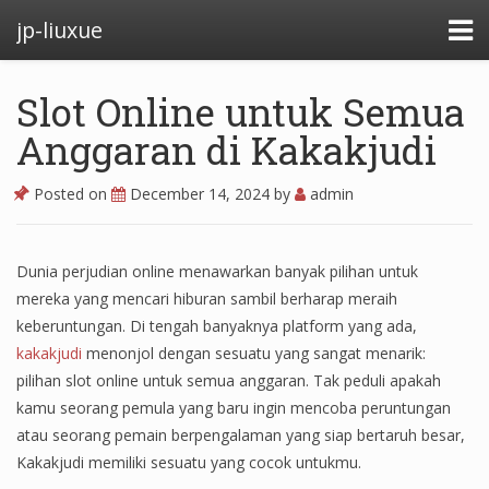
jp-liuxue
Slot Online untuk Semua
Anggaran di Kakakjudi
Posted on
December 14, 2024
by
admin
Dunia perjudian online menawarkan banyak pilihan untuk
mereka yang mencari hiburan sambil berharap meraih
keberuntungan. Di tengah banyaknya platform yang ada,
kakakjudi
menonjol dengan sesuatu yang sangat menarik:
pilihan slot online untuk semua anggaran. Tak peduli apakah
kamu seorang pemula yang baru ingin mencoba peruntungan
atau seorang pemain berpengalaman yang siap bertaruh besar,
Kakakjudi memiliki sesuatu yang cocok untukmu.