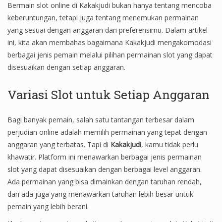
Bermain slot online di Kakakjudi bukan hanya tentang mencoba
keberuntungan, tetapi juga tentang menemukan permainan
yang sesuai dengan anggaran dan preferensimu. Dalam artikel
ini, kita akan membahas bagaimana Kakakjudi mengakomodasi
berbagai jenis pemain melalui pilihan permainan slot yang dapat
disesuaikan dengan setiap anggaran.
Variasi Slot untuk Setiap Anggaran
Bagi banyak pemain, salah satu tantangan terbesar dalam
perjudian online adalah memilih permainan yang tepat dengan
anggaran yang terbatas. Tapi di
Kakakjudi
, kamu tidak perlu
khawatir. Platform ini menawarkan berbagai jenis permainan
slot yang dapat disesuaikan dengan berbagai level anggaran.
Ada permainan yang bisa dimainkan dengan taruhan rendah,
dan ada juga yang menawarkan taruhan lebih besar untuk
pemain yang lebih berani.