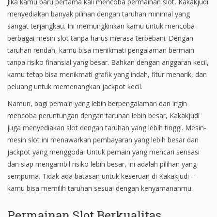
Jika kamu baru pertama kali mencoba permainan slot, Kakakjudi
menyediakan banyak pilihan dengan taruhan minimal yang
sangat terjangkau. Ini memungkinkan kamu untuk mencoba
berbagai mesin slot tanpa harus merasa terbebani. Dengan
taruhan rendah, kamu bisa menikmati pengalaman bermain
tanpa risiko finansial yang besar. Bahkan dengan anggaran kecil,
kamu tetap bisa menikmati grafik yang indah, fitur menarik, dan
peluang untuk memenangkan jackpot kecil.
Namun, bagi pemain yang lebih berpengalaman dan ingin
mencoba peruntungan dengan taruhan lebih besar, Kakakjudi
juga menyediakan slot dengan taruhan yang lebih tinggi. Mesin-
mesin slot ini menawarkan pembayaran yang lebih besar dan
jackpot yang menggoda. Untuk pemain yang mencari sensasi
dan siap mengambil risiko lebih besar, ini adalah pilihan yang
sempurna. Tidak ada batasan untuk keseruan di Kakakjudi –
kamu bisa memilih taruhan sesuai dengan kenyamananmu.
Permainan Slot Berkualitas