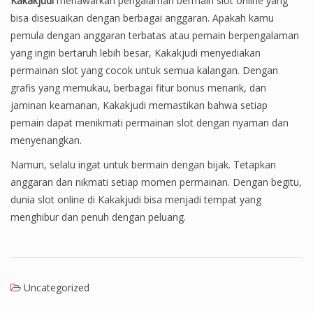
Kakakjudi
menawarkan pengalaman bermain slot online yang
bisa disesuaikan dengan berbagai anggaran. Apakah kamu
pemula dengan anggaran terbatas atau pemain berpengalaman
yang ingin bertaruh lebih besar, Kakakjudi menyediakan
permainan slot yang cocok untuk semua kalangan. Dengan
grafis yang memukau, berbagai fitur bonus menarik, dan
jaminan keamanan, Kakakjudi memastikan bahwa setiap
pemain dapat menikmati permainan slot dengan nyaman dan
menyenangkan.
Namun, selalu ingat untuk bermain dengan bijak. Tetapkan
anggaran dan nikmati setiap momen permainan. Dengan begitu,
dunia slot online di Kakakjudi bisa menjadi tempat yang
menghibur dan penuh dengan peluang.
Uncategorized