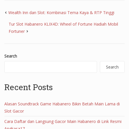
Wealth Inn dan Slot: Kombinasi Tema Kaya & RTP Tinggi
Tur Slot Habanero KLIX4D: Wheel of Fortune Hadiah Mobil
Fortuner
Search
Search
Recent Posts
Alasan Soundtrack Game Habanero Bikin Betah Main Lama di
Slot Gacor
Cara Daftar dan Langsung Gacor Main Habanero di Link Resmi
Angkasa17