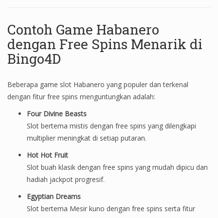
Contoh Game Habanero
dengan Free Spins Menarik di
Bingo4D
Beberapa game slot Habanero yang populer dan terkenal
dengan fitur free spins menguntungkan adalah:
Four Divine Beasts
Slot bertema mistis dengan free spins yang dilengkapi
multiplier meningkat di setiap putaran.
Hot Hot Fruit
Slot buah klasik dengan free spins yang mudah dipicu dan
hadiah jackpot progresif.
Egyptian Dreams
Slot bertema Mesir kuno dengan free spins serta fitur