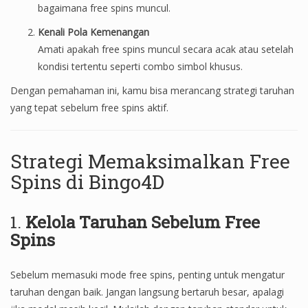
bagaimana free spins muncul.
Kenali Pola Kemenangan
Amati apakah free spins muncul secara acak atau setelah
kondisi tertentu seperti combo simbol khusus.
Dengan pemahaman ini, kamu bisa merancang strategi taruhan
yang tepat sebelum free spins aktif.
Strategi Memaksimalkan Free
Spins di Bingo4D
1.
Kelola Taruhan Sebelum Free
Spins
Sebelum memasuki mode free spins, penting untuk mengatur
taruhan dengan baik. Jangan langsung bertaruh besar, apalagi