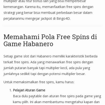
multiplier atau fitur bonus lain yang bisa memperbesar
kemenangan. Karena itu, memanfaatkan free spins dengan
strategi yang benar bisa membuat perbedaan besar dalam
perjalananmu mengejar jackpot di Bingo4D.
Memahami Pola Free Spins di
Game Habanero
Setiap game slot dari Habanero memiliki karakteristik berbeda
terkait free spins. Ada yang menawarkan free spins dengan
jumlah putaran banyak tapi multiplier kecil, ada pula yang
jumlahnya sedikit tapi dengan potensi multiplier besar.
Untuk memaksimalkan free spins, kamu harus:
Pelajari Aturan Game
Baca dulu paytable dan aturan free spins pada game yang
kamu pilih. Ini akan membantumu mengetahui kapan dan