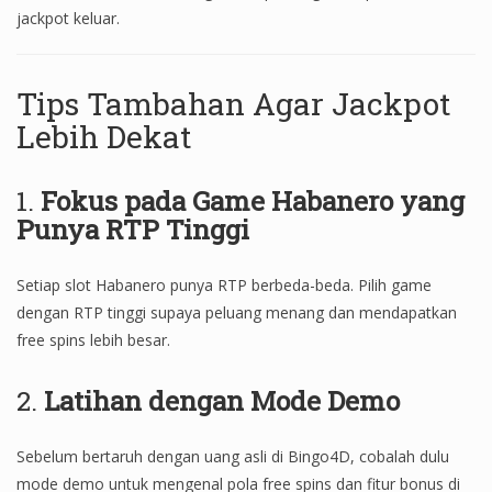
jackpot keluar.
Tips Tambahan Agar Jackpot
Lebih Dekat
1.
Fokus pada Game Habanero yang
Punya RTP Tinggi
Setiap slot Habanero punya RTP berbeda-beda. Pilih game
dengan RTP tinggi supaya peluang menang dan mendapatkan
free spins lebih besar.
2.
Latihan dengan Mode Demo
Sebelum bertaruh dengan uang asli di Bingo4D, cobalah dulu
mode demo untuk mengenal pola free spins dan fitur bonus di