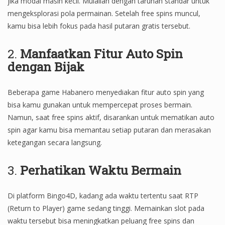
jika modal masih kecil. Mulailah dengan taruhan standar untuk
mengeksplorasi pola permainan. Setelah free spins muncul,
kamu bisa lebih fokus pada hasil putaran gratis tersebut.
2.
Manfaatkan Fitur Auto Spin
dengan Bijak
Beberapa game Habanero menyediakan fitur auto spin yang
bisa kamu gunakan untuk mempercepat proses bermain.
Namun, saat free spins aktif, disarankan untuk mematikan auto
spin agar kamu bisa memantau setiap putaran dan merasakan
ketegangan secara langsung.
3.
Perhatikan Waktu Bermain
Di platform Bingo4D, kadang ada waktu tertentu saat RTP
(Return to Player) game sedang tinggi. Memainkan slot pada
waktu tersebut bisa meningkatkan peluang free spins dan