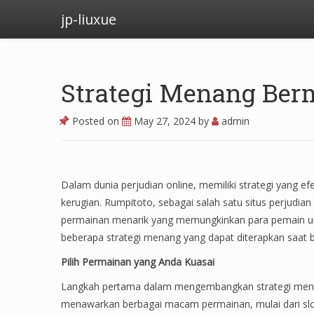
jp-liuxue
Strategi Menang Ber
Posted on
May 27, 2024
by
admin
Dalam dunia perjudian online, memiliki strategi yang 
kerugian. Rumpitoto, sebagai salah satu situs perjudia
permainan menarik yang memungkinkan para pemain untu
beberapa strategi menang yang dapat diterapkan saat 
Pilih Permainan yang Anda Kuasai
Langkah pertama dalam mengembangkan strategi mena
menawarkan berbagai macam permainan, mulai dari slot 