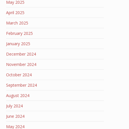
May 2025
April 2025
March 2025
February 2025
January 2025
December 2024
November 2024
October 2024
September 2024
August 2024
July 2024
June 2024
May 2024