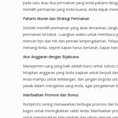
pada satu atau dua permainan yang Anda pahami den
memilih permainan yang Anda kuasai, Anda dapat men
Pahami Aturan dan Strategi Permainan
Setelah memilih permainan yang akan dimainkan, langk
permainan tersebut. Luangkan waktu untuk membaca pan
mencari tips dan trik dari pemain berpengalaman. Pela
menang Anda, seperti kapan harus bertaruh, kapan haru
Atur Anggaran dengan Bijaksana
Manajemen uang yang baik adalah kunci untuk sukses d
tetapkan anggaran yang Anda siapkan untuk berjudi dan 
Anda mampu untuk kehilangan, dan jangan tergoda unt
jawab dalam mengelola uang Anda, agar pengalaman be
Manfaatkan Promosi dan Bonus
Rumpitoto sering menawarkan berbagai promosi dan bo
bagus untuk meningkatkan saldo Anda. Manfaatkan pro
untuk mendapatkan nilai tambah dari setiap deposit y