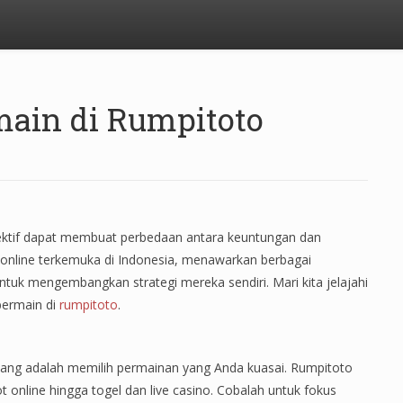
main di Rumpitoto
efektif dapat membuat perbedaan antara keuntungan dan
n online terkemuka di Indonesia, menawarkan berbagai
k mengembangkan strategi mereka sendiri. Mari kita jelajahi
bermain di
rumpitoto
.
ng adalah memilih permainan yang Anda kuasai. Rumpitoto
online hingga togel dan live casino. Cobalah untuk fokus