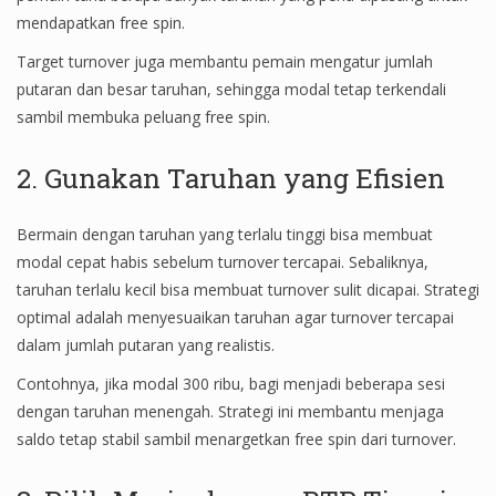
mendapatkan free spin.
Target turnover juga membantu pemain mengatur jumlah
putaran dan besar taruhan, sehingga modal tetap terkendali
sambil membuka peluang free spin.
2. Gunakan Taruhan yang Efisien
Bermain dengan taruhan yang terlalu tinggi bisa membuat
modal cepat habis sebelum turnover tercapai. Sebaliknya,
taruhan terlalu kecil bisa membuat turnover sulit dicapai. Strategi
optimal adalah menyesuaikan taruhan agar turnover tercapai
dalam jumlah putaran yang realistis.
Contohnya, jika modal 300 ribu, bagi menjadi beberapa sesi
dengan taruhan menengah. Strategi ini membantu menjaga
saldo tetap stabil sambil menargetkan free spin dari turnover.