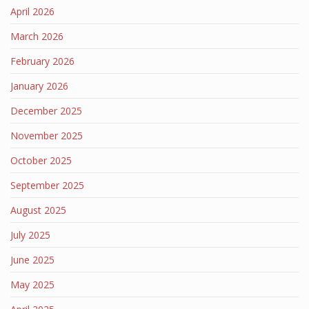
April 2026
March 2026
February 2026
January 2026
December 2025
November 2025
October 2025
September 2025
August 2025
July 2025
June 2025
May 2025