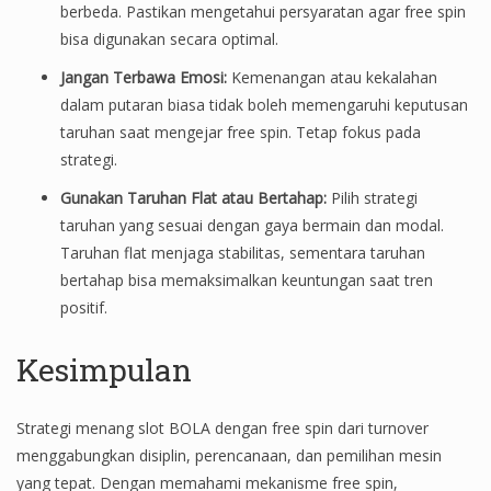
berbeda. Pastikan mengetahui persyaratan agar free spin
bisa digunakan secara optimal.
Jangan Terbawa Emosi:
Kemenangan atau kekalahan
dalam putaran biasa tidak boleh memengaruhi keputusan
taruhan saat mengejar free spin. Tetap fokus pada
strategi.
Gunakan Taruhan Flat atau Bertahap:
Pilih strategi
taruhan yang sesuai dengan gaya bermain dan modal.
Taruhan flat menjaga stabilitas, sementara taruhan
bertahap bisa memaksimalkan keuntungan saat tren
positif.
Kesimpulan
Strategi menang slot BOLA dengan free spin dari turnover
menggabungkan disiplin, perencanaan, dan pemilihan mesin
yang tepat. Dengan memahami mekanisme free spin,