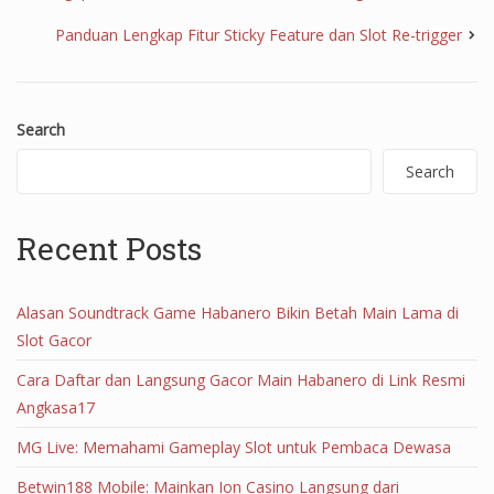
Panduan Lengkap Fitur Sticky Feature dan Slot Re-trigger
Search
Search
Recent Posts
Alasan Soundtrack Game Habanero Bikin Betah Main Lama di
Slot Gacor
Cara Daftar dan Langsung Gacor Main Habanero di Link Resmi
Angkasa17
MG Live: Memahami Gameplay Slot untuk Pembaca Dewasa
Betwin188 Mobile: Mainkan Ion Casino Langsung dari