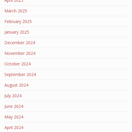
April 2025
March 2025
February 2025
January 2025
December 2024
November 2024
October 2024
September 2024
August 2024
July 2024
June 2024
May 2024
April 2024