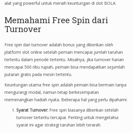
alat yang powerful untuk meraih keuntungan di slot BOLA.
Memahami Free Spin dari
Turnover
Free spin dari turnover adalah bonus yang diberikan oleh
platform slot online setelah pemain mencapai jumlah taruhan
tertentu dalam periode tertentu. Misalnya, jika turnover harian
mencapai 500 ribu rupiah, pemain bisa mendapatkan sejumlah
putaran gratis pada mesin tertentu.
Keuntungan utama free spin adalah pemain bisa bermain tanpa
mengurangi modal, namun tetap berkesempatan
memenangkan hadiah nyata. Beberapa hal yang perlu dipahami:
Syarat Turnover:
Free spin biasanya diberikan setelah
turnover tertentu tercapai. Penting untuk mengetahui
syarat ini agar strategi taruhan lebih terarah.