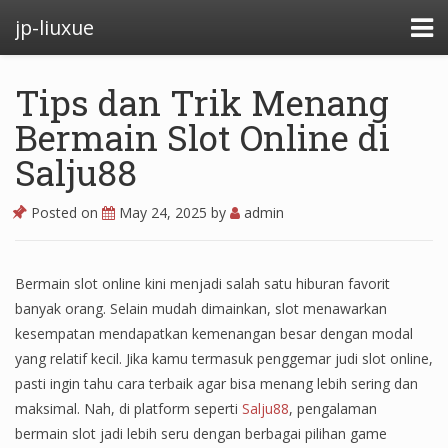
jp-liuxue
Tips dan Trik Menang
Bermain Slot Online di
Salju88
Posted on
May 24, 2025
by
admin
Bermain slot online kini menjadi salah satu hiburan favorit
banyak orang. Selain mudah dimainkan, slot menawarkan
kesempatan mendapatkan kemenangan besar dengan modal
yang relatif kecil. Jika kamu termasuk penggemar judi slot online,
pasti ingin tahu cara terbaik agar bisa menang lebih sering dan
maksimal. Nah, di platform seperti
Salju88
, pengalaman
bermain slot jadi lebih seru dengan berbagai pilihan game