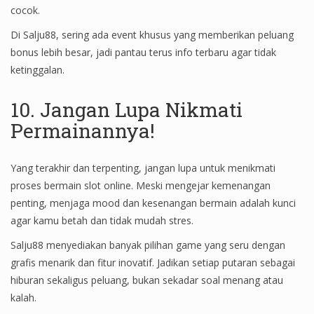
cocok.
Di Salju88, sering ada event khusus yang memberikan peluang
bonus lebih besar, jadi pantau terus info terbaru agar tidak
ketinggalan.
10. Jangan Lupa Nikmati
Permainannya!
Yang terakhir dan terpenting, jangan lupa untuk menikmati
proses bermain slot online. Meski mengejar kemenangan
penting, menjaga mood dan kesenangan bermain adalah kunci
agar kamu betah dan tidak mudah stres.
Salju88 menyediakan banyak pilihan game yang seru dengan
grafis menarik dan fitur inovatif. Jadikan setiap putaran sebagai
hiburan sekaligus peluang, bukan sekadar soal menang atau
kalah.