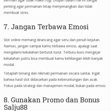
bermain agar tidak makin rugi. Disiplin dalam hal ini sangat
penting agar permainan tetap menyenangkan dan tidak
membuat stres.
7. Jangan Terbawa Emosi
Slot online memang dirancang agar seru dan penuh kejutan.
Namun, jangan sampai kamu terbawa emosi, apalagi saat
mengalami kekalahan berturut-turut. Terburu-buru mengejar
kekalahan justru bisa membuat kamu kehilangan lebih banyak
modal.
Tetaplah tenang dan nikmati permainan secara santai. Ingat
bahwa hasil slot didasarkan pada keberuntungan dan acak.
Fokus pada strategi dan manajemen modal, bukan pada emosi.
8. Gunakan Promo dan Bonus
Salju88