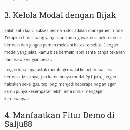
3. Kelola Modal dengan Bijak
Salah satu kunci sukses bermain slot adalah manajemen modal.
Tetapkan batas uang yang akan kamu gunakan sebelum mulai
bermain dan jangan pernah melebihi batas tersebut. Dengan
modal yang jelas, kamu bisa bermain lebih santai tanpa tekanan
dan risiko kerugian besar.
Jangan lupa juga untuk membagi modal ke beberapa sesi
bermain. Misalnya, jika kamu punya modal Rp1 juta, jangan
habiskan sekaligus, tapi bagi menjadi beberapa bagian agar
kamu punya kesempatan lebih lama untuk mengejar
kemenangan.
4. Manfaatkan Fitur Demo di
Salju88