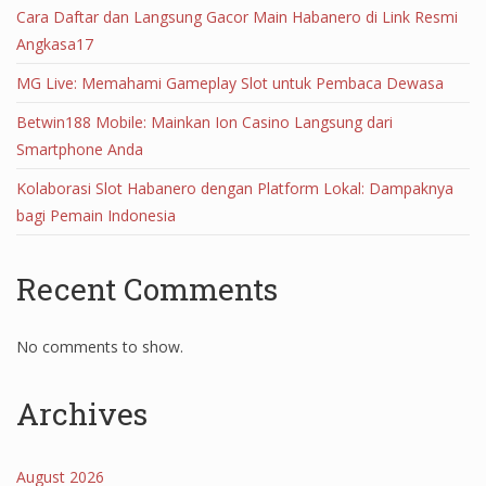
Cara Daftar dan Langsung Gacor Main Habanero di Link Resmi
Angkasa17
MG Live: Memahami Gameplay Slot untuk Pembaca Dewasa
Betwin188 Mobile: Mainkan Ion Casino Langsung dari
Smartphone Anda
Kolaborasi Slot Habanero dengan Platform Lokal: Dampaknya
bagi Pemain Indonesia
Recent Comments
No comments to show.
Archives
August 2026