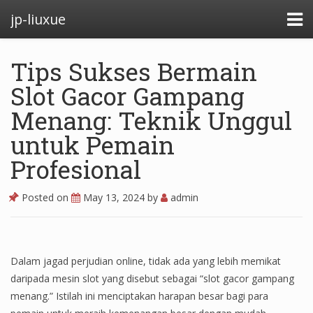
jp-liuxue
Tips Sukses Bermain
Slot Gacor Gampang
Menang: Teknik Unggul
untuk Pemain
Profesional
Posted on
May 13, 2024
by
admin
Dalam jagad perjudian online, tidak ada yang lebih memikat
daripada mesin slot yang disebut sebagai “slot gacor gampang
menang.” Istilah ini menciptakan harapan besar bagi para