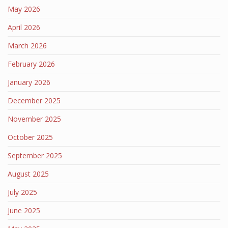
May 2026
April 2026
March 2026
February 2026
January 2026
December 2025
November 2025
October 2025
September 2025
August 2025
July 2025
June 2025