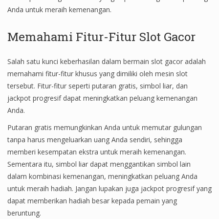
Anda untuk meraih kemenangan.
Memahami Fitur-Fitur Slot Gacor
Salah satu kunci keberhasilan dalam bermain slot gacor adalah
memahami fitur-fitur khusus yang dimiliki oleh mesin slot
tersebut. Fitur-fitur seperti putaran gratis, simbol liar, dan
jackpot progresif dapat meningkatkan peluang kemenangan
Anda.
Putaran gratis memungkinkan Anda untuk memutar gulungan
tanpa harus mengeluarkan uang Anda sendiri, sehingga
memberi kesempatan ekstra untuk meraih kemenangan.
Sementara itu, simbol liar dapat menggantikan simbol lain
dalam kombinasi kemenangan, meningkatkan peluang Anda
untuk meraih hadiah. Jangan lupakan juga jackpot progresif yang
dapat memberikan hadiah besar kepada pemain yang
beruntung.