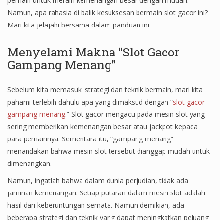
pemain untuk meraih kemenangan besar dengan mudah.
Namun, apa rahasia di balik kesuksesan bermain slot gacor ini?
Mari kita jelajahi bersama dalam panduan ini.
Menyelami Makna “Slot Gacor
Gampang Menang”
Sebelum kita memasuki strategi dan teknik bermain, mari kita
pahami terlebih dahulu apa yang dimaksud dengan “
slot gacor
gampang menang
.” Slot gacor mengacu pada mesin slot yang
sering memberikan kemenangan besar atau jackpot kepada
para pemainnya. Sementara itu, “gampang menang”
menandakan bahwa mesin slot tersebut dianggap mudah untuk
dimenangkan.
Namun, ingatlah bahwa dalam dunia perjudian, tidak ada
jaminan kemenangan. Setiap putaran dalam mesin slot adalah
hasil dari keberuntungan semata. Namun demikian, ada
beberapa strategi dan teknik yang dapat meningkatkan peluang