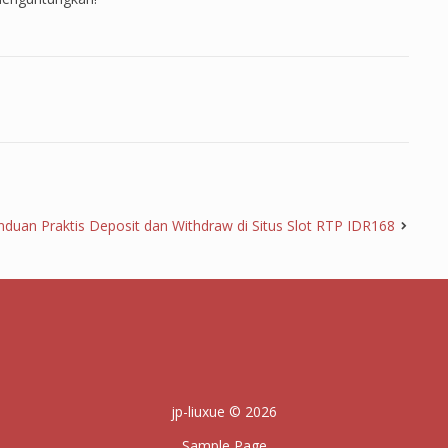
nduan Praktis Deposit dan Withdraw di Situs Slot RTP IDR168
jp-liuxue © 2026
Sample Page