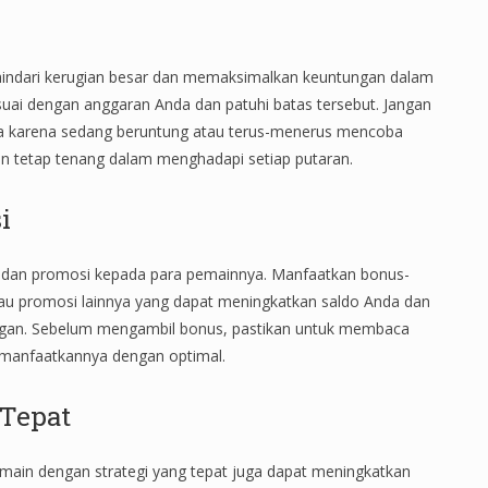
hindari kerugian besar dan memaksimalkan keuntungan dalam
suai dengan anggaran Anda dan patuhi batas tersebut. Jangan
a karena sedang beruntung atau terus-menerus mencoba
an tetap tenang dalam menghadapi setiap putaran.
i
us dan promosi kepada para pemainnya. Manfaatkan bonus-
tau promosi lainnya yang dapat meningkatkan saldo Anda dan
gan. Sebelum mengambil bonus, pastikan untuk membaca
emanfaatkannya dengan optimal.
 Tepat
ain dengan strategi yang tepat juga dapat meningkatkan