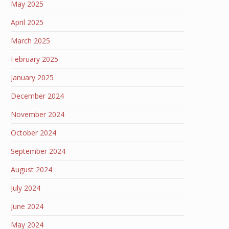
May 2025
April 2025
March 2025
February 2025
January 2025
December 2024
November 2024
October 2024
September 2024
August 2024
July 2024
June 2024
May 2024