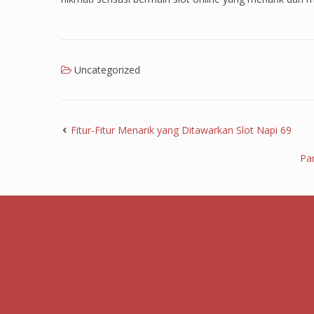
Uncategorized
Fitur-Fitur Menarik yang Ditawarkan Slot Napi 69
Pa