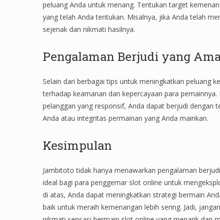
peluang Anda untuk menang. Tentukan target kemenanga
yang telah Anda tentukan. Misalnya, jika Anda telah m
sejenak dan nikmati hasilnya.
Pengalaman Berjudi yang Ama
Selain dari berbagai tips untuk meningkatkan peluang
terhadap keamanan dan kepercayaan para pemainnya.
pelanggan yang responsif, Anda dapat berjudi dengan t
Anda atau integritas permainan yang Anda mainkan.
Kesimpulan
Jambitoto tidak hanya menawarkan pengalaman berjudi
ideal bagi para penggemar slot online untuk mengeksplo
di atas, Anda dapat meningkatkan strategi bermain And
baik untuk meraih kemenangan lebih sering. Jadi, jang
nikmati sensasi bermain slot online yang menarik dan