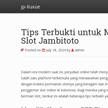
jp-liuxue
Tips Terbukti untuk
Slot Jambitoto
Posted on
July 18, 2024
by
admin
Dalam era modern saat ini, perjudian online telah menj
Salah satu platform terkemuka yang menawarkan penga
dengan koleksi permainan slotnya yang beragam dan ino
penggemar slot online di Indonesia. Bagi mereka yan
bermain slot, berikut ini adalah beberapa tips terbukti 