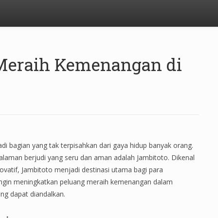
 Meraih Kemenangan di
adi bagian yang tak terpisahkan dari gaya hidup banyak orang.
laman berjudi yang seru dan aman adalah Jambitoto. Dikenal
vatif, Jambitoto menjadi destinasi utama bagi para
g ingin meningkatkan peluang meraih kemenangan dalam
yang dapat diandalkan.