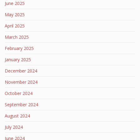
June 2025
May 2025
April 2025
March 2025
February 2025
January 2025
December 2024
November 2024
October 2024
September 2024
August 2024
July 2024
June 2024