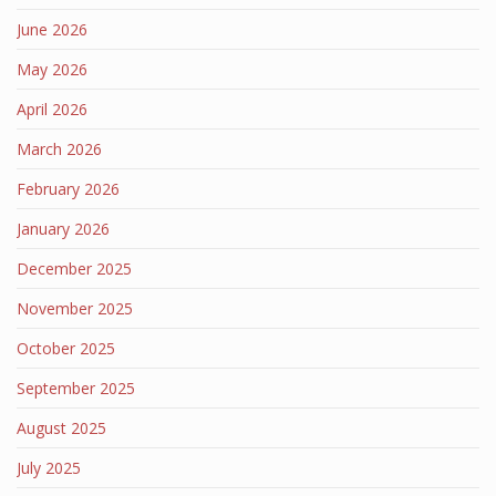
June 2026
May 2026
April 2026
March 2026
February 2026
January 2026
December 2025
November 2025
October 2025
September 2025
August 2025
July 2025