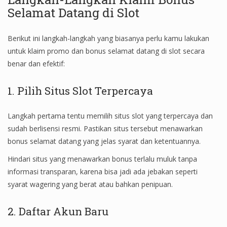
Selamat Datang di Slot
Berikut ini langkah-langkah yang biasanya perlu kamu lakukan
untuk klaim promo dan bonus selamat datang di slot secara
benar dan efektif:
1. Pilih Situs Slot Terpercaya
Langkah pertama tentu memilih situs slot yang terpercaya dan
sudah berlisensi resmi. Pastikan situs tersebut menawarkan
bonus selamat datang yang jelas syarat dan ketentuannya.
Hindari situs yang menawarkan bonus terlalu muluk tanpa
informasi transparan, karena bisa jadi ada jebakan seperti
syarat wagering yang berat atau bahkan penipuan.
2. Daftar Akun Baru