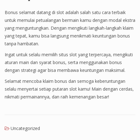
Bonus selamat datang di slot adalah salah satu cara terbaik
untuk memulai petualangan bermain kamu dengan modal ekstra
yang menguntungkan. Dengan mengikuti langkah-langkah klaim
yang tepat, kamu bisa langsung menikmati keuntungan bonus
tanpa hambatan.
Ingat untuk selalu memilih situs slot yang terpercaya, mengikuti
aturan main dan syarat bonus, serta menggunakan bonus
dengan strategi agar bisa membawa keuntungan maksimal.
Selamat mencoba klaim bonus dan semoga keberuntungan
selalu menyertai setiap putaran slot kamu! Main dengan cerdas,
nikmati permainannya, dan raih kemenangan besar!
Uncategorized