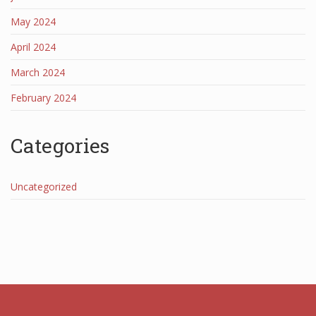
May 2024
April 2024
March 2024
February 2024
Categories
Uncategorized