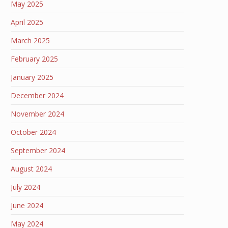
May 2025
April 2025
March 2025
February 2025
January 2025
December 2024
November 2024
October 2024
September 2024
August 2024
July 2024
June 2024
May 2024