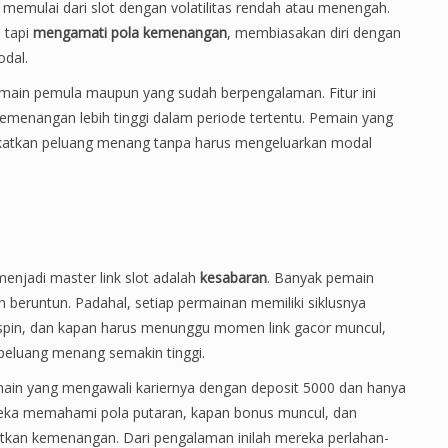
emulai dari slot dengan volatilitas rendah atau menengah.
 tapi
mengamati pola kemenangan
, membiasakan diri dengan
dal.
main pemula maupun yang sudah berpengalaman. Fitur ini
enangan lebih tinggi dalam periode tertentu. Pemain yang
gkatkan peluang menang tanpa harus mengeluarkan modal
menjadi master link slot adalah
kesabaran
. Banyak pemain
 beruntun. Padahal, setiap permainan memiliki siklusnya
s spin, dan kapan harus menunggu momen link gacor muncul,
 peluang menang semakin tinggi.
emain yang mengawali kariernya dengan deposit 5000 dan hanya
ereka memahami pola putaran, kapan bonus muncul, dan
kan kemenangan. Dari pengalaman inilah mereka perlahan-