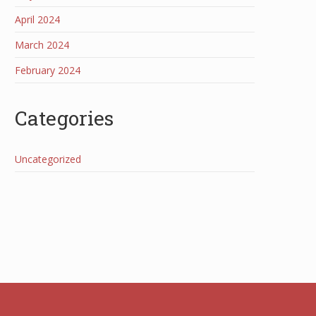
April 2024
March 2024
February 2024
Categories
Uncategorized