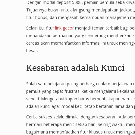
Dengan modal deposit 5000, pemain pemula sebaiknya m
Tujuannya bukan untuk langsung mendapatkan jackpot,
fitur bonus, dan mengasah kemampuan manajemen mo
Selain itu, fitur
link gacor
menjadi teman terbaik bagi pe
menandakan permainan yang cenderung memberikan kem
cerdas akan memanfaatkan informasi ini untuk menin
besar.
Kesabaran adalah Kunci
Salah satu pelajaran paling berharga dalam perjalanan 
pemula yang cepat frustrasi ketika mengalami kekalahan
sendiri. Mengetahui kapan harus berhenti, kapan haru
adalah kunci agar modal kecil tetap bertahan lama dan
Cerita sukses selalu dimulai dengan kesabaran. Ada p
bermain beberapa menit setiap hari. Seiring waktu, m
bagaimana memanfaatkan fitur khusus untuk meningkat