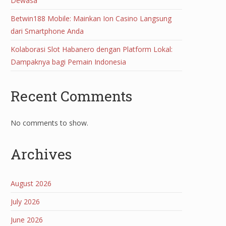
Dewasa
Betwin188 Mobile: Mainkan Ion Casino Langsung
dari Smartphone Anda
Kolaborasi Slot Habanero dengan Platform Lokal:
Dampaknya bagi Pemain Indonesia
Recent Comments
No comments to show.
Archives
August 2026
July 2026
June 2026