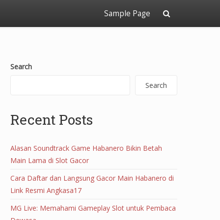
Sample Page
Search
Search
Recent Posts
Alasan Soundtrack Game Habanero Bikin Betah
Main Lama di Slot Gacor
Cara Daftar dan Langsung Gacor Main Habanero di
Link Resmi Angkasa17
MG Live: Memahami Gameplay Slot untuk Pembaca