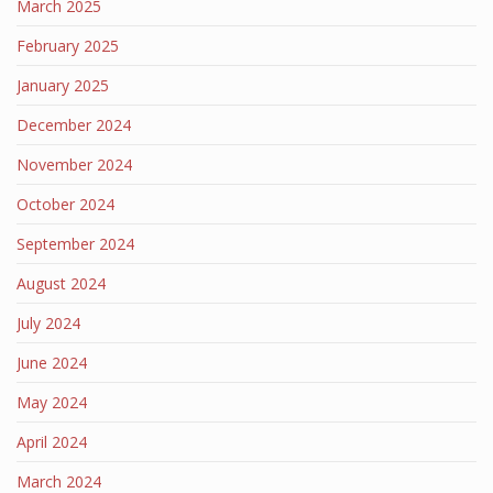
March 2025
February 2025
January 2025
December 2024
November 2024
October 2024
September 2024
August 2024
July 2024
June 2024
May 2024
April 2024
March 2024