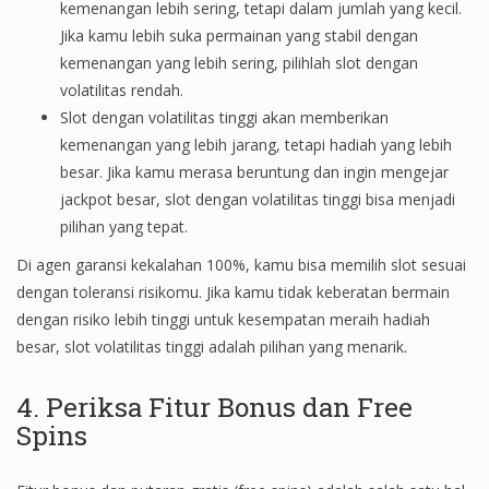
kemenangan lebih sering, tetapi dalam jumlah yang kecil.
Jika kamu lebih suka permainan yang stabil dengan
kemenangan yang lebih sering, pilihlah slot dengan
volatilitas rendah.
Slot dengan volatilitas tinggi akan memberikan
kemenangan yang lebih jarang, tetapi hadiah yang lebih
besar. Jika kamu merasa beruntung dan ingin mengejar
jackpot besar, slot dengan volatilitas tinggi bisa menjadi
pilihan yang tepat.
Di agen garansi kekalahan 100%, kamu bisa memilih slot sesuai
dengan toleransi risikomu. Jika kamu tidak keberatan bermain
dengan risiko lebih tinggi untuk kesempatan meraih hadiah
besar, slot volatilitas tinggi adalah pilihan yang menarik.
4. Periksa Fitur Bonus dan Free
Spins