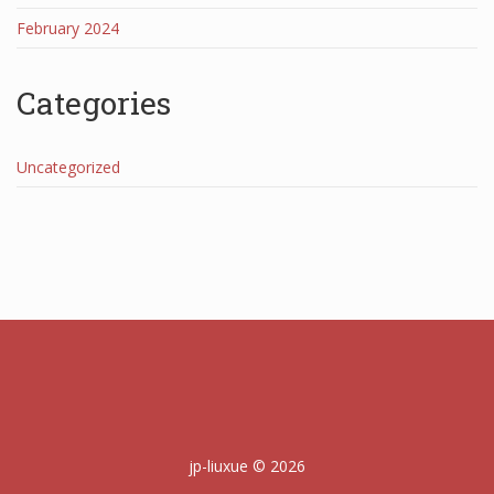
February 2024
Categories
Uncategorized
jp-liuxue © 2026