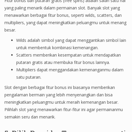
Fitur bonus dan putaran gratis (free spins) adalah salah satu hal
yang paling menarik dalam permainan slot. Banyak slot yang
menawarkan berbagai fitur bonus, seperti wilds, scatters, dan
multipliers, yang dapat meningkatkan peluangmu untuk menang
besar.
Wilds adalah simbol yang dapat menggantikan simbol lain
untuk membentuk kombinasi kemenangan.
Scatters memberikan kesempatan untuk mendapatkan
putaran gratis atau membuka fitur bonus lainnya.
Multipliers dapat menggandakan kemenanganmu dalam
satu putaran.
Slot dengan berbagai fitur bonus ini biasanya memberikan
pengalaman bermain yang lebih menyenangkan dan bisa
meningkatkan peluangmu untuk meraih kemenangan besar.
Pilihlah slot yang menawarkan fitur-fitur ini agar permainanmu
semakin seru dan menarik.