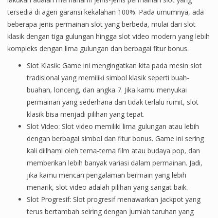
tersedia di agen garansi kekalahan 100%. Pada umumnya, ada
beberapa jenis permainan slot yang berbeda, mulai dari slot
klasik dengan tiga gulungan hingga slot video modern yang lebih
kompleks dengan lima gulungan dan berbagai fitur bonus.
Slot Klasik: Game ini mengingatkan kita pada mesin slot
tradisional yang memiliki simbol klasik seperti buah-
buahan, lonceng, dan angka 7. Jika kamu menyukai
permainan yang sederhana dan tidak terlalu rumit, slot
klasik bisa menjadi pilihan yang tepat.
Slot Video: Slot video memiliki lima gulungan atau lebih
dengan berbagai simbol dan fitur bonus. Game ini sering
kali diilhami oleh tema-tema film atau budaya pop, dan
memberikan lebih banyak variasi dalam permainan. Jadi,
jika kamu mencari pengalaman bermain yang lebih
menarik, slot video adalah pilihan yang sangat baik.
Slot Progresif: Slot progresif menawarkan jackpot yang
terus bertambah seiring dengan jumlah taruhan yang