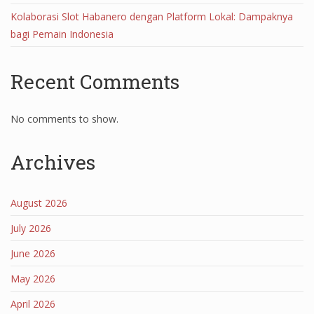
Kolaborasi Slot Habanero dengan Platform Lokal: Dampaknya
bagi Pemain Indonesia
Recent Comments
No comments to show.
Archives
August 2026
July 2026
June 2026
May 2026
April 2026