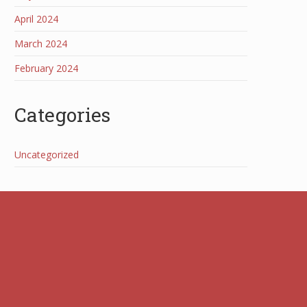
April 2024
March 2024
February 2024
Categories
Uncategorized