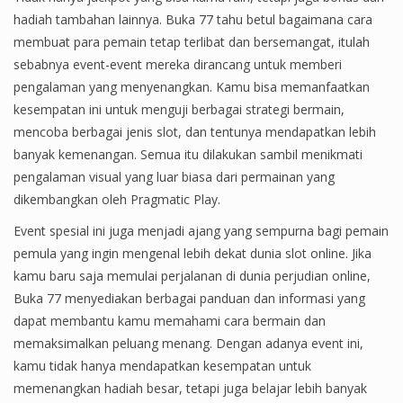
hadiah tambahan lainnya. Buka 77 tahu betul bagaimana cara
membuat para pemain tetap terlibat dan bersemangat, itulah
sebabnya event-event mereka dirancang untuk memberi
pengalaman yang menyenangkan. Kamu bisa memanfaatkan
kesempatan ini untuk menguji berbagai strategi bermain,
mencoba berbagai jenis slot, dan tentunya mendapatkan lebih
banyak kemenangan. Semua itu dilakukan sambil menikmati
pengalaman visual yang luar biasa dari permainan yang
dikembangkan oleh Pragmatic Play.
Event spesial ini juga menjadi ajang yang sempurna bagi pemain
pemula yang ingin mengenal lebih dekat dunia slot online. Jika
kamu baru saja memulai perjalanan di dunia perjudian online,
Buka 77 menyediakan berbagai panduan dan informasi yang
dapat membantu kamu memahami cara bermain dan
memaksimalkan peluang menang. Dengan adanya event ini,
kamu tidak hanya mendapatkan kesempatan untuk
memenangkan hadiah besar, tetapi juga belajar lebih banyak