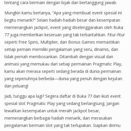
tentang cara bermain dengan bijak dan bertanggung jawab.
Mungkin kamu bertanya, “Apa yang membuat event spesial ini
begitu menarik?” Selain hadiah-hadiah besar dan kesempatan
memenangkan jackpot, event yang diselenggarakan oleh Buka
77 juga memberikan keseruan yang tak terbantahkan. Fitur-fitur
seperti Free Spins, Multiplier, dan Bonus Games memastikan
setiap pemain memiliki pengalaman yang seru, dinamis, dan
tidak pernah membosankan. Ditambah dengan visual dan
animasi yang memukau dari setiap permainan Pragmatic Play,
kamu akan merasa seperti sedang berada di dunia permainan
yang sepenuhnya berbeda—dunia yang penuh dengan kejutan
dan peluang!
Jadi, tunggu apa lagi? Segera daftar di Buka 77 dan ikuti event
spesial slot Pragmatic Play yang sedang berlangsung. Jangan
lewatkan kesempatan untuk meraih jackpot besar,
memenangkan berbagai hadiah menarik, dan merasakan
pengalaman bermain slot yang tak terlupakan. Siapkan dirimu