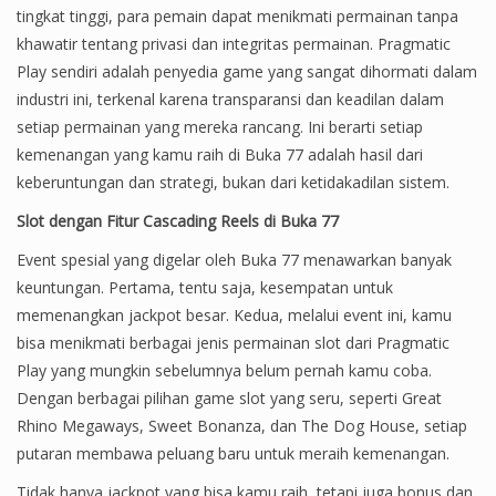
tingkat tinggi, para pemain dapat menikmati permainan tanpa
khawatir tentang privasi dan integritas permainan. Pragmatic
Play sendiri adalah penyedia game yang sangat dihormati dalam
industri ini, terkenal karena transparansi dan keadilan dalam
setiap permainan yang mereka rancang. Ini berarti setiap
kemenangan yang kamu raih di Buka 77 adalah hasil dari
keberuntungan dan strategi, bukan dari ketidakadilan sistem.
Slot dengan Fitur Cascading Reels di Buka 77
Event spesial yang digelar oleh Buka 77 menawarkan banyak
keuntungan. Pertama, tentu saja, kesempatan untuk
memenangkan jackpot besar. Kedua, melalui event ini, kamu
bisa menikmati berbagai jenis permainan slot dari Pragmatic
Play yang mungkin sebelumnya belum pernah kamu coba.
Dengan berbagai pilihan game slot yang seru, seperti Great
Rhino Megaways, Sweet Bonanza, dan The Dog House, setiap
putaran membawa peluang baru untuk meraih kemenangan.
Tidak hanya jackpot yang bisa kamu raih, tetapi juga bonus dan