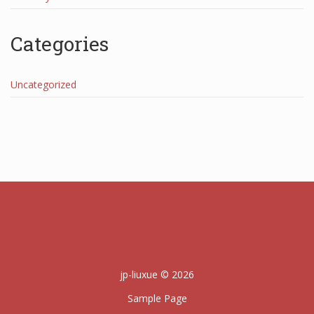
Categories
Uncategorized
jp-liuxue © 2026
Sample Page