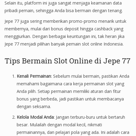
Selain itu, platform ini juga sangat menjaga keamanan data
pribadi pemain, sehingga Anda bisa bermain dengan tenang.
Jepe 77 juga sering memberikan promo-promo menarik untuk
membernya, mulai dari bonus deposit hingga cashback yang
menggiurkan. Dengan berbagai keuntungan ini, tak heran jika
Jepe 77 menjadi pilihan banyak pemain slot online Indonesia.
Tips Bermain Slot Online di Jepe 77
Kenali Permainan
: Sebelum mulai bermain, pastikan Anda
memahami bagaimana cara kerja permainan slot yang
Anda pilih. Setiap permainan memiliki aturan dan fitur
bonus yang berbeda, jadi pastikan untuk membacanya
dengan seksama.
Kelola Modal Anda
: Jangan terburu-buru untuk bertaruh
besar. Mulailah dengan modal kecil, nikmati
permainannya, dan pelajari pola yang ada. Ini adalah cara